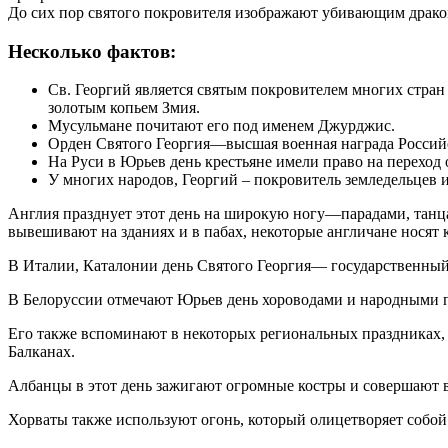
До сих пор святого покровителя изображают убивающим дракон
Несколько фактов:
Св. Георгий является святым покровителем многих стран 
золотым копьем Змия.
Мусульмане почитают его под именем Джурджис.
Орден Святого Георгия—высшая военная награда Россий
На Руси в Юрьев день крестьяне имели право на переход 
У многих народов, Георгий – покровитель земледельцев и
Англия празднует этот день на широкую ногу—парадами, танц
вывешивают на зданиях и в пабах, некоторые англичане носят 
В Италии, Каталонии день Святого Георгия— государственный 
В Белоруссии отмечают Юрьев день хороводами и народными 
Его также вспоминают в некоторых региональных праздниках, 
Балканах.
Албанцы в этот день зажигают огромные костры и совершают 
Хорваты также используют огонь, который олицетворяет собой