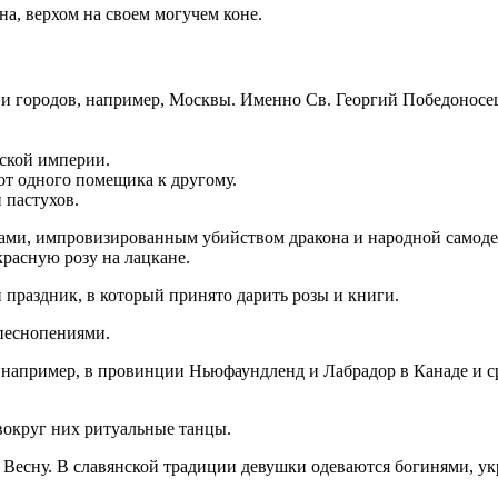
а, верхом на своем могучем коне.
и городов, например, Москвы. Именно Св. Георгий Победоносец 
ской империи.
от одного помещика к другому.
 пастухов.
ами, импровизированным убийством дракона и народной самодея
красную розу на лацкане.
праздник, в который принято дарить розы и книги.
песнопениями.
например, в провинции Ньюфаундленд и Лабрадор в Канаде и ср
вокруг них ритуальные танцы.
 Весну. В славянской традиции девушки одеваются богинями, ук