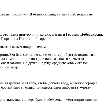
овные праздники.
В осенний
день, а именно 26 ноября по
во, этот день приурочили
ко дню памяти Георгия Победоносца
,
о Георгия на Поклонной горе.
ляется святым покровителем.
рции. Он был солдатом как и его отец и быстро поднялся в
ал кампанию против христиан, за отказ отречься от
обезглавили. По другой, в ряде средневековых сказок,
и, он умер.
нял дракон. Для того, чтобы добыть воду, жителям городка
еоргий был в гостях, принцесса была выбрана в жертву.
 христианства, эта вера была побеждена и жертвоприношения