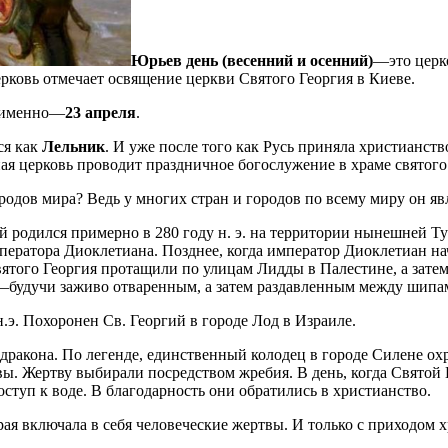
Юрьев день (весенний и осенний)
—это церк
ерковь отмечает освящение церкви Святого Георгия в Киеве.
а именно—
23 апреля
.
ся как
Лельник
. И уже после того как Русь приняла христианст
вная церковь проводит праздничное богослужение в храме святог
родов мира? Ведь у многих стран и городов по всему миру он яв
й родился примерно в 280 году н. э. на территории нынешней Ту
ератора Диоклетиана. Позднее, когда император Диоклетиан нач
ятого Георгия протащили по улицам Лидды в Палестине, а затем 
будучи заживо отваренным, а затем раздавленным между шипам
.э. Похоронен Св. Георгий в городе Лод в Израиле.
акона. По легенде, единственный колодец в городе Силене охра
. Жертву выбирали посредством жребия. В день, когда Святой Г
ступ к воде. В благодарность они обратились в христианство.
орая включала в себя человеческие жертвы. И только с приходом