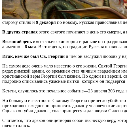
старому стилю и
9 декабря
по новому, Русская православная ц
В других странах
этого святого почитают в день его смерти, 
Весенний день
имеет языческие корни и раньше он праздновал
а именно—
6 мая
. В этот день, по традиции Русская правосла
Итак, кем же был Св. Георгий
и чем он заслужил любовь у на
На самом деле очень мало известно о его жизни. Святой Георги
рядах римской армии, со временем став личным гвардейцем имп
христианской веры Георгий был казнен. По одной из версий, св
подробно описывались ужасные пытки, которым он подвергся—
Кстати, случилось это печальное событие—23 апреля 303 года н
Но большую известность Святому Георгию принесло убийство др
приходилось ежедневно приносить дракону человеческие жертвы
Однако он убил дракона, спас принцессу и дал людям Силена до
Считается, что дракон олицетворял собой языческую веру, кот
прекратились.