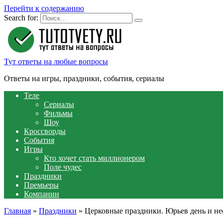
Перейти к содержанию
Search for:
Тут ответы на любые вопросы
Ответы на игры, праздники, события, сериалы
Теле
Сериалы
Фильмы
Шоу
Кроссворды
События
Игры
Кто хочет стать миллионером
Поле чудес
Праздники
Премьеры
Компании
Главная
»
Праздники
»
Церковные праздники. Юрьев день и нес