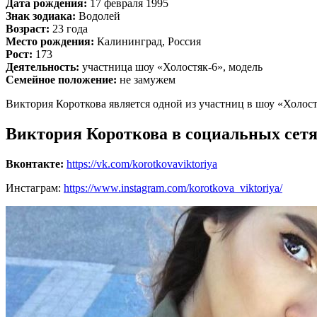
Дата рождения:
17 февраля 1995
Знак зодиака:
Водолей
Возраст:
23 года
Место рождения:
Калининград, Россия
Рост:
173
Деятельность:
участница шоу «Холостяк-6», модель
Семейное положение:
не замужем
Виктория Короткова является одной из участниц в шоу «Холост
Виктория Короткова в социальных сет
Вконтакте:
https://vk.com/korotkovaviktoriya
Инстаграм:
https://www.instagram.com/korotkova_viktoriya/