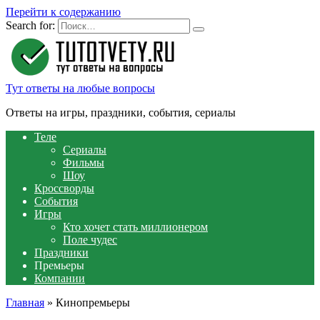
Перейти к содержанию
Search for:
Тут ответы на любые вопросы
Ответы на игры, праздники, события, сериалы
Теле
Сериалы
Фильмы
Шоу
Кроссворды
События
Игры
Кто хочет стать миллионером
Поле чудес
Праздники
Премьеры
Компании
Главная
»
Кинопремьеры