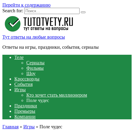
Перейти к содержанию
Search for:
Тут ответы на любые вопросы
Ответы на игры, праздники, события, сериалы
Теле
Сериалы
Фильмы
Шоу
Кроссворды
События
Игры
Кто хочет стать миллионером
Поле чудес
Праздники
Премьеры
Компании
Главная
»
Игры
»
Поле чудес