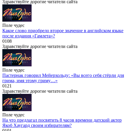
Здравствуйте дорогие читатели сайта
Поле чудес
Какое слово приобрело второе значение в английском языке
после издания «Гамлета»?
0
108
Здравствуйте дорогие читатели сайта
Поле чудес
Пастернак говорил Мейерхольду: «Вы всего себя стёрли для
грима, имя этому гриму…»
0
121
Здравствуйте дорогие читатели сайта
Поле чудес
На что предлагал посвятить 8 часов времени датский актер
Якоб Хаугард своим избирателям?
0
101