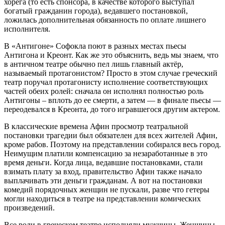
хорега (то есть спонсора, в качестве которого выступал
богатый гражданин города), ведавшего постановкой,
ложилась дополнительная обязанность по оплате лишнего
исполнителя.
В «Антигоне» Софокла поют в разных местах пьесы
Антигона и Креонт. Как же это объяснить, ведь мы знаем, что
в античном театре обычно пел лишь главный актёр,
называемый протагонистом? Просто в этом случае греческий
театр поручал протагонисту исполнение соответствующих
частей обеих ролей: сначала он исполнял полностью роль
Антигоны – вплоть до ее смерти, а затем — в финале пьесы —
переодевался в Креонта, до того игравшегося другим актером.
В классические времена Афин просмотр театральной
постановки трагедии был обязателен для всех жителей Афин,
кроме рабов. Поэтому на представлении собирался весь город.
Неимущим платили компенсацию за незаработанные в это
время деньги. Когда лица, ведавшие постановками, стали
взимать плату за вход, правительство Афин также начало
выплачивать эти деньги гражданам. А вот на постановки
комедий порядочных женщин не пускали, разве что гетеры
могли находиться в театре на представлении комических
произведений.
Все роли в греческом театре исполняли мужчины. Женщины-