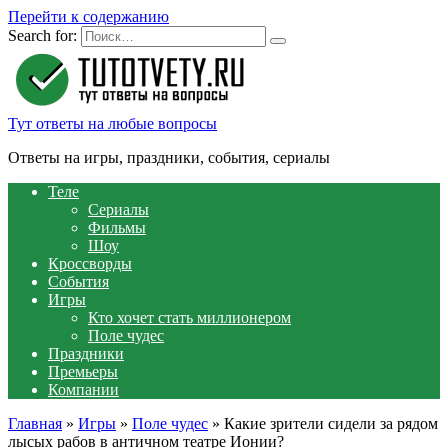
Перейти к содержанию
Search for:
Тут ответы на любые вопросы
Ответы на игры, праздники, события, сериалы
Теле
Сериалы
Фильмы
Шоу
Кроссворды
События
Игры
Кто хочет стать миллионером
Поле чудес
Праздники
Премьеры
Компании
Главная
»
Игры
»
Поле чудес
»
Какие зрители сидели за рядом
лысых рабов в античном театре Ионии?