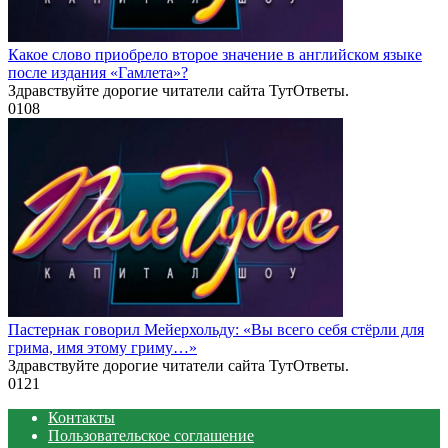
Какое слово приобрело второе значение в английском языке
после издания «Гамлета»?
Здравствуйте дорогие читатели сайта ТутОтветы.
0
108
Пастернак говорил Мейерхольду: «Вы всего себя стёрли для
грима, имя этому гриму…»
Здравствуйте дорогие читатели сайта ТутОтветы.
0
121
Контакты
Пользовательское соглашение