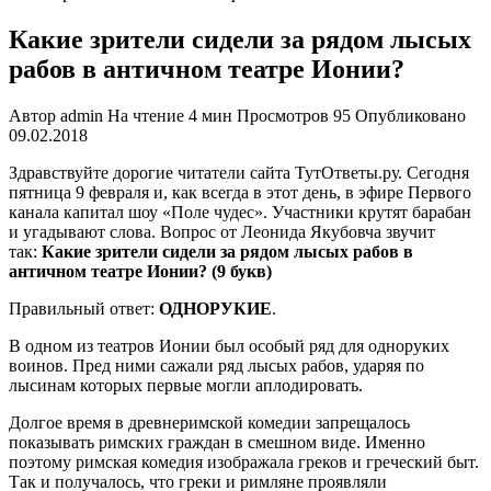
Какие зрители сидели за рядом лысых
рабов в античном театре Ионии?
Автор
admin
На чтение
4 мин
Просмотров
95
Опубликовано
09.02.2018
Здравствуйте дорогие читатели сайта ТутОтветы.ру. Сегодня
пятница 9 февраля и, как всегда в этот день, в эфире Первого
канала капитал шоу «Поле чудес». Участники крутят барабан
и угадывают слова. Вопрос от Леонида Якубовча звучит
так:
Какие зрители сидели за рядом лысых рабов в
античном театре Ионии? (9 букв)
Правильный ответ:
ОДНОРУКИЕ
.
В одном из театров Ионии был особый ряд для одноруких
воинов. Пред ними сажали ряд лысых рабов, ударяя по
лысинам которых первые могли аплодировать.
Долгое время в древнеримской комедии запрещалось
показывать римских граждан в смешном виде. Именно
поэтому римская комедия изображала греков и греческий быт.
Так и получалось, что греки и римляне проявляли