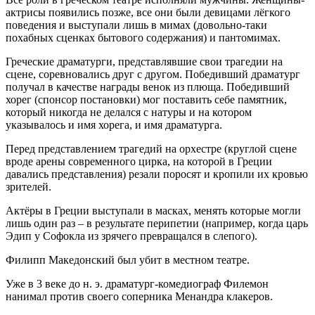
актрисы появились позже, все они были девицами лёгкого
поведения и выступали лишь в мимах (довольно-таки
похабных сценках бытового содержания) и пантомимах.
Греческие драматурги, представлявшие свои трагедии на
сцене, соревновались друг с другом. Победивший драматург
получал в качестве награды венок из плюща. Победивший
хорег (спонсор постановки) мог поставить себе памятник,
который никогда не делался с натуры и на котором
указывалось и имя хорега, и имя драматурга.
Перед представлением трагедий на орхестре (круглой сцене
вроде арены современного цирка, на которой в Греции
давались представления) резали поросят и кропили их кровью
зрителей.
Актёры в Греции выступали в масках, менять которые могли
лишь один раз – в результате перипетии (например, когда царь
Эдип у Софокла из зрячего превращался в слепого).
Филипп Македонский был убит в местном театре.
Уже в 3 веке до н. э. драматург-комедиограф Филемон
нанимал против своего соперника Менандра клакеров.