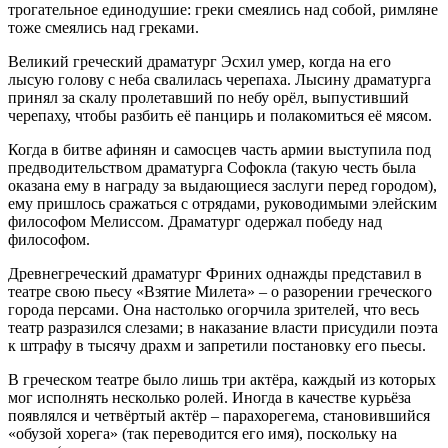
трогательное единодушие: греки смеялись над собой, римляне
тоже смеялись над греками.
Великий греческий драматург Эсхил умер, когда на его
лысую голову с неба свалилась черепаха. Лысину драматурга
принял за скалу пролетавший по небу орёл, выпустивший
черепаху, чтобы разбить её панцирь и полакомиться её мясом.
Когда в битве афинян и самосцев часть армии выступила под
предводительством драматурга Софокла (такую честь была
оказана ему в награду за выдающиеся заслуги перед городом),
ему пришлось сражаться с отрядами, руководимыми элейским
философом Мелиссом. Драматург одержал победу над
философом.
Древнегреческий драматург Фриних однажды представил в
театре свою пьесу «Взятие Милета» – о разорении греческого
города персами. Она настолько огорчила зрителей, что весь
театр разразился слезами; в наказание власти присудили поэта
к штрафу в тысячу драхм и запретили постановку его пьесы.
В греческом театре было лишь три актёра, каждый из которых
мог исполнять несколько ролей. Иногда в качестве курьёза
появлялся и четвёртый актёр – парахорегема, становившийся
«обузой хорега» (так переводится его имя), поскольку на