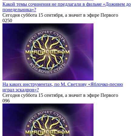
Какой темы сочинения не предлагали в фильме «Доживем до
понедельника»?
Сегодня суббота 15 сентября, а значит в эфире Первого
0
250
На каких инструментах, по М. Светлову «Яблочко-песню
играл эскадрон»?
Сегодня суббота 15 сентября, а значит в эфире Первого
0
96