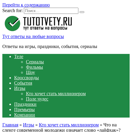
Перейти к содержанию
Search for:
Тут ответы на любые вопросы
Ответы на игры, праздники, события, сериалы
Теле
Сериалы
Фильмы
Шоу
Кроссворды
События
Игры
Кто хочет стать миллионером
Поле чудес
Праздники
Премьеры
Компании
Главная
»
Игры
»
Кто хочет стать миллионером
»
Что на
сленге современной молодежи означает слово «лайфхак»?