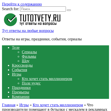
Перейти к содержанию
Search for:
Тут ответы на любые вопросы
Ответы на игры, праздники, события, сериалы
Теле
Сериалы
Фильмы
Шоу
Кроссворды
События
Игры
Кто хочет стать миллионером
Поле чудес
Праздники
Премьеры
Компании
Главная
»
Игры
»
Кто хочет стать миллионером
»
Что
производители помещают в бутылки с мескалем в рекламных