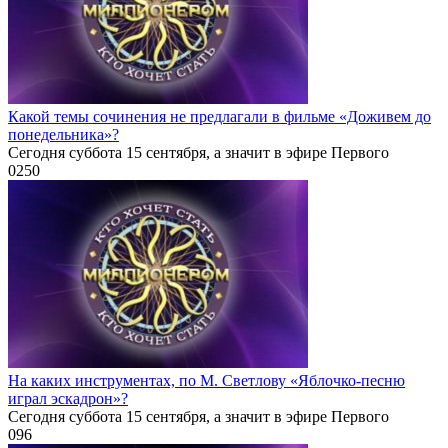
Какой темы сочинения не предлагали в фильме «Доживем до
понедельника»?
Сегодня суббота 15 сентября, а значит в эфире Первого
0
250
На каких инструментах, по М. Светлову «Яблочко-песню
играл эскадрон»?
Сегодня суббота 15 сентября, а значит в эфире Первого
0
96