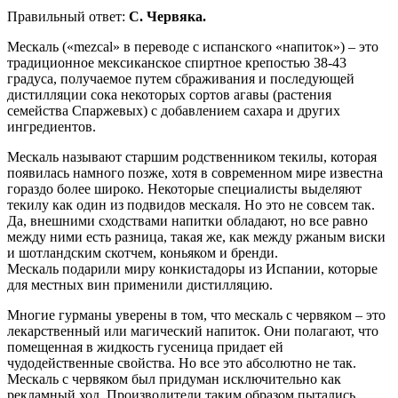
Правильный ответ:
C. Червяка.
Мескаль («mezcal» в переводе с испанского «напиток») – это
традиционное мексиканское спиртное крепостью 38-43
градуса, получаемое путем сбраживания и последующей
дистилляции сока некоторых сортов агавы (растения
семейства Спаржевых) с добавлением сахара и других
ингредиентов.
Мескаль называют старшим родственником текилы, которая
появилась намного позже, хотя в современном мире известна
гораздо более широко. Некоторые специалисты выделяют
текилу как один из подвидов мескаля. Но это не совсем так.
Да, внешними сходствами напитки обладают, но все равно
между ними есть разница, такая же, как между ржаным виски
и шотландским скотчем, коньяком и бренди.
Мескаль подарили миру конкистадоры из Испании, которые
для местных вин применили дистилляцию.
Многие гурманы уверены в том, что мескаль с червяком – это
лекарственный или магический напиток. Они полагают, что
помещенная в жидкость гусеница придает ей
чудодейственные свойства. Но все это абсолютно не так.
Мескаль с червяком был придуман исключительно как
рекламный ход. Производители таким образом пытались