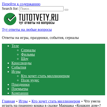
Перейти к содержанию
Search for:
Тут ответы на любые вопросы
Ответы на игры, праздники, события, сериалы
Теле
Сериалы
Фильмы
Шоу
Кроссворды
События
Игры
Кто хочет стать миллионером
Поле чудес
Праздники
Премьеры
Компании
Главная
»
Игры
»
Кто хочет стать миллионером
»
Что умела
играть на пианино кошка в сказке Маршака «Кошкин дом»?