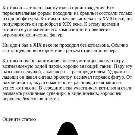
Котильон — танец французского происхождения. Его
первоначальные формы походили на бранль и состояли только
из одной фигуры. Котильон начали танцевать в XVIII веке, но
популярность он приобрел в XIX веке. К этому времени
относится усложнение его композиции и появление
огромного количества фигур.
Ни один бал в XIX веке не проходил без котильона. Обычно
его танцевали во втором или третьем отделении вечера.
Котильон очень напоминает массовую танцевальную игру,
возглавляемую одной парой, хорошо знающей танец. Пару эту
называли ведущей, а кавалера — распорядителем. Ударами в
ладоши он давал сигнал оркестру, назначал порядок фигур. От
находчивости, вкуса и мастерства распорядителя зависел
успех котильона. В середине века участникам котильона стали
раздавать различные сувениры в виде значков, коробочек,
игрушек, букетиков цветов.
Оцените статью