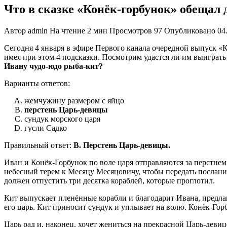
Что в сказке «Конёк-горбунок» обещал 
Автор
admin
На чтение
2 мин
Просмотров
97
Опубликовано
04
Сегодня 4 января в эфире Первого канала очередной выпуск «К
имея при этом 4 подсказки. Посмотрим удастся ли им выиграть
Ивану чудо-юдо рыба-кит?
Варианты ответов:
жемчужину размером с яйцо
перстень Царь-девицы
сундук морского царя
гусли Садко
Правильный ответ:
B. Перстень Царь-девицы.
Иван и Конёк-Горбунок по воле царя отправляются за перстнем
небесный терем к Месяцу Месяцовичу, чтобы передать послание
должен отпустить три десятка кораблей, которые проглотил.
Кит выпускает пленённые корабли и благодарит Ивана, предлага
его царь. Кит приносит сундук и уплывает на волю. Конёк-Гор
Царь рад и, наконец, хочет жениться на прекрасной Царь-девице