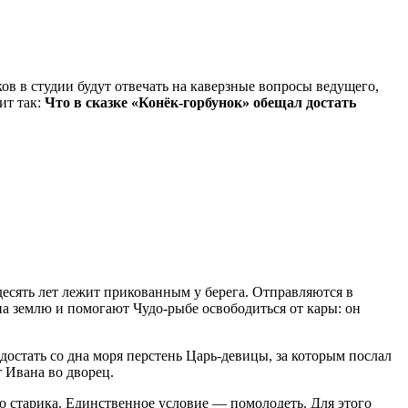
в в студии будут отвечать на каверзные вопросы ведущего,
ит так:
Что в сказке «Конёк-горбунок» обещал достать
десять лет лежит прикованным у берега. Отправляются в
на землю и помогают Чудо-рыбе освободиться от кары: он
достать со дна моря перстень Царь-девицы, за которым послал
т Ивана во дворец.
ого старика. Единственное условие — помолодеть. Для этого