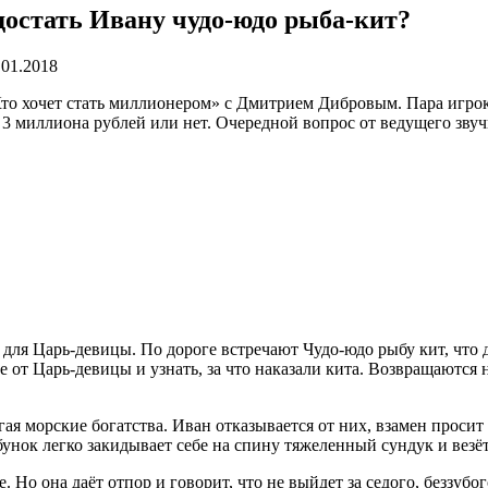
достать Ивану чудо-юдо рыба-кит?
.01.2018
то хочет стать миллионером» с Дмитрием Дибровым. Пара игроко
 3 миллиона рублей или нет. Очередной вопрос от ведущего звуч
 для Царь-девицы. По дороге встречают Чудо-юдо рыбу кит, что 
 от Царь-девицы и узнать, за что наказали кита. Возвращаются 
я морские богатства. Иван отказывается от них, взамен просит 
бунок легко закидывает себе на спину тяжеленный сундук и везё
. Но она даёт отпор и говорит, что не выйдет за седого, беззуб