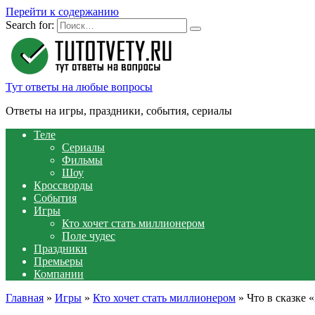
Перейти к содержанию
Search for:
Тут ответы на любые вопросы
Ответы на игры, праздники, события, сериалы
Теле
Сериалы
Фильмы
Шоу
Кроссворды
События
Игры
Кто хочет стать миллионером
Поле чудес
Праздники
Премьеры
Компании
Главная
»
Игры
»
Кто хочет стать миллионером
»
Что в сказке 