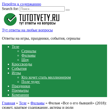
Перейти к содержанию
Search for:
Тут ответы на любые вопросы
Ответы на игры, праздники, события, сериалы
Теле
Сериалы
Фильмы
Шоу
Кроссворды
События
Игры
Кто хочет стать миллионером
Поле чудес
Праздники
Премьеры
Компании
Главная
»
Теле
»
Фильмы
»
Фильм «Все о его бывшей» (2018):
сюжет, краткое содержание, актеры и роли