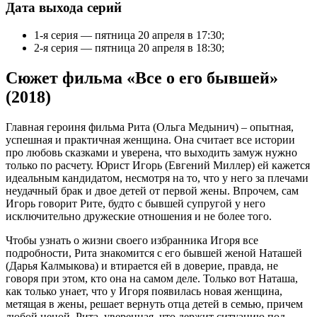
Дата выхода серий
1-я серия — пятница 20 апреля в 17:30;
2-я серия — пятница 20 апреля в 18:30;
Сюжет фильма «Все о его бывшей»
(2018)
Главная героиня фильма Рита (Ольга Медынич) – опытная,
успешная и практичная женщина. Она считает все истории
про любовь сказками и уверена, что выходить замуж нужно
только по расчету. Юрист Игорь (Евгений Миллер) ей кажется
идеальным кандидатом, несмотря на то, что у него за плечами
неудачный брак и двое детей от первой жены. Впрочем, сам
Игорь говорит Рите, будто с бывшей супругой у него
исключительно дружеские отношения и не более того.
Чтобы узнать о жизни своего избранника Игоря все
подробности, Рита знакомится с его бывшей женой Наташей
(Дарья Калмыкова) и втирается ей в доверие, правда, не
говоря при этом, кто она на самом деле. Только вот Наташа,
как только унает, что у Игоря появилась новая женщина,
метящая в жены, решает вернуть отца детей в семью, причем
любой ценой. Рита, уверенная, что держит ситуацию под