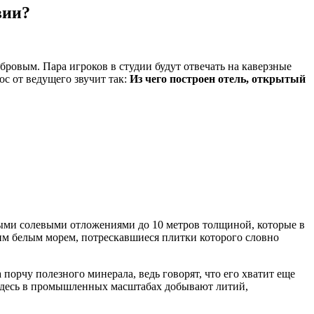
вии?
бровым. Пара игроков в студии будут отвечать на каверзные
с от ведущего звучит так:
Из чего построен отель, открытый
дыми солевыми отложениями до 10 метров толщиной, которые в
ним белым морем, потрескавшиеся плитки которого словно
порчу полезного минерала, ведь говорят, что его хватит еще
. Здесь в промышленных масштабах добывают литий,