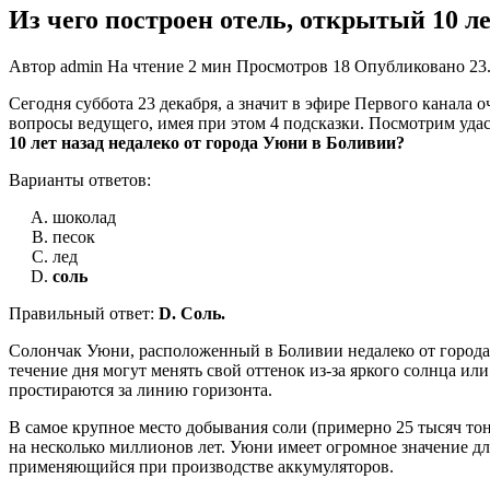
Из чего построен отель, открытый 10 л
Автор
admin
На чтение
2 мин
Просмотров
18
Опубликовано
23
Сегодня суббота 23 декабря, а значит в эфире Первого канала
вопросы ведущего, имея при этом 4 подсказки. Посмотрим удас
10 лет назад недалеко от города Уюни в Боливии?
Варианты ответов:
шоколад
песок
лед
соль
Правильный ответ:
D. Соль.
Солончак Уюни, расположенный в Боливии недалеко от города
течение дня могут менять свой оттенок из-за яркого солнца и
простираются за линию горизонта.
В самое крупное место добывания соли (примерно 25 тысяч тонн
на несколько миллионов лет. Уюни имеет огромное значение д
применяющийся при производстве аккумуляторов.