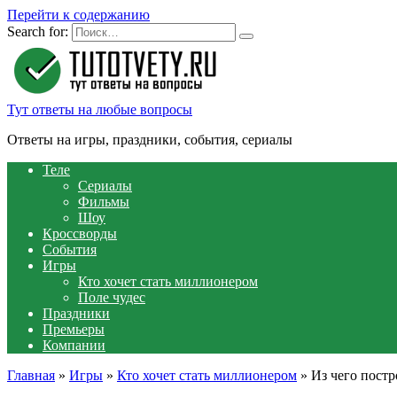
Перейти к содержанию
Search for:
Тут ответы на любые вопросы
Ответы на игры, праздники, события, сериалы
Теле
Сериалы
Фильмы
Шоу
Кроссворды
События
Игры
Кто хочет стать миллионером
Поле чудес
Праздники
Премьеры
Компании
Главная
»
Игры
»
Кто хочет стать миллионером
»
Из чего постр