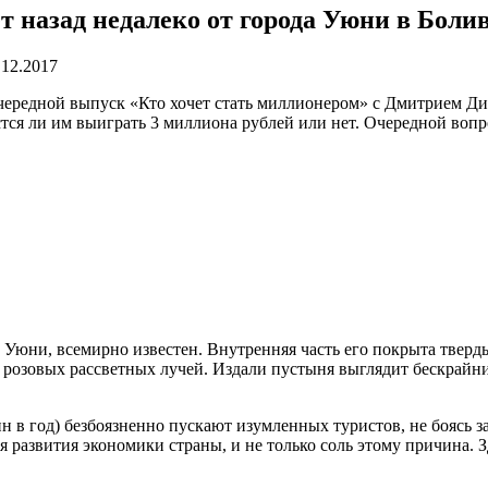
ет назад недалеко от города Уюни в Боли
.12.2017
 очередной выпуск «Кто хочет стать миллионером» с Дмитрием Ди
тся ли им выиграть 3 миллиона рублей или нет. Очередной вопро
 Уюни, всемирно известен. Внутренняя часть его покрыта твер
ли розовых рассветных лучей. Издали пустыня выглядит бескрай
 в год) безбоязненно пускают изумленных туристов, не боясь за 
ля развития экономики страны, и не только соль этому причина