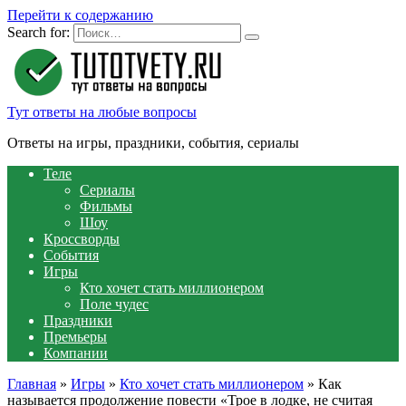
Перейти к содержанию
Search for:
Тут ответы на любые вопросы
Ответы на игры, праздники, события, сериалы
Теле
Сериалы
Фильмы
Шоу
Кроссворды
События
Игры
Кто хочет стать миллионером
Поле чудес
Праздники
Премьеры
Компании
Главная
»
Игры
»
Кто хочет стать миллионером
»
Как
называется продолжение повести «Трое в лодке, не считая