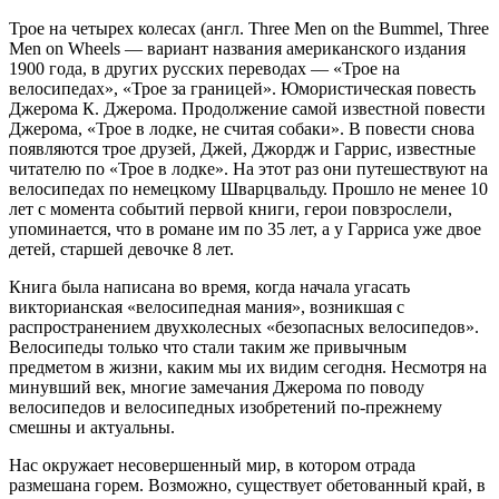
Трое на четырех колесах (англ. Three Men on the Bummel, Three
Men on Wheels — вариант названия американского издания
1900 года, в других русских переводах — «Трое на
велосипедах», «Трое за границей». Юмористическая повесть
Джерома К. Джерома. Продолжение самой известной повести
Джерома, «Трое в лодке, не считая собаки». В повести снова
появляются трое друзей, Джей, Джордж и Гаррис, известные
читателю по «Трое в лодке». На этот раз они путешествуют на
велосипедах по немецкому Шварцвальду. Прошло не менее 10
лет с момента событий первой книги, герои повзрослели,
упоминается, что в романе им по 35 лет, а у Гарриса уже двое
детей, старшей девочке 8 лет.
Книга была написана во время, когда начала угасать
викторианская «велосипедная мания», возникшая с
распространением двухколесных «безопасных велосипедов».
Велосипеды только что стали таким же привычным
предметом в жизни, каким мы их видим сегодня. Несмотря на
минувший век, многие замечания Джерома по поводу
велосипедов и велосипедных изобретений по-прежнему
смешны и актуальны.
Нас окружает несовершенный мир, в котором отрада
размешана горем. Возможно, существует обетованный край, в