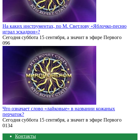
На каких инструментах, по М. Светлову «Яблочко-песню
играл эскадрон»?
Сегодня суббота 15 сентября, а значит в эфире Первого
0
96
Что означает слово «лайковые» в названии кожаных
перчаток?
Сегодня суббота 15 сентября, а значит в эфире Первого
0
134
Контакты