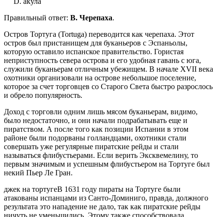
акула
Правильный ответ:
B. Черепаха
.
Остров Тортуга (Tortuga) переводится как черепаха. Этот
остров был пристанищем для буканьеров с Эспаньолы,
которую оставило испанское правительство. Гористая
неприступность севера острова и его удобная гавань с юга,
служили буканьерам отличным убежищем. В начале XVII века
охотники организовали на острове небольшое поселение,
которое за счет торговцев со Старого Света быстро разрослось
и обрело популярность.
Доход с торговли одним лишь мясом буканьерам, видимо,
было недостаточно, и они начали подрабатывать еще и
пиратством. А после того как позиции Испании в этом
районе были подорваны голландцами, охотники стали
совершать уже регулярные пиратские рейды и стали
называться флибустьерами. Если верить Эксквемелину, то
первым значимым и успешным флибустьером на Тортуге был
некий Пьер Ле Гран.
джек на тортугеВ 1631 году пираты на Тортуге были
атакованы испанцами из Санто-Доминиго, правда, должного
результата это нападение не дало, так как пиратские рейды
ничуть не уменьшились. Этому также способствовала