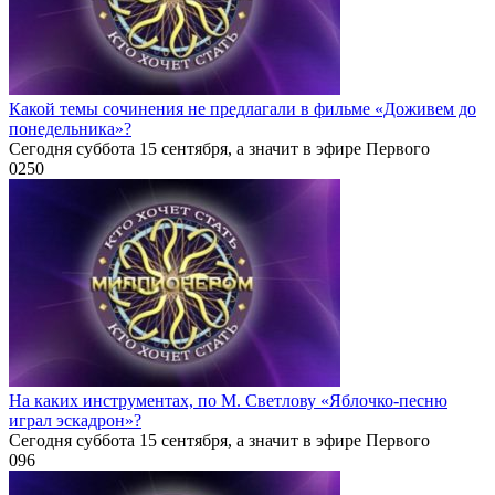
Какой темы сочинения не предлагали в фильме «Доживем до
понедельника»?
Сегодня суббота 15 сентября, а значит в эфире Первого
0
250
На каких инструментах, по М. Светлову «Яблочко-песню
играл эскадрон»?
Сегодня суббота 15 сентября, а значит в эфире Первого
0
96