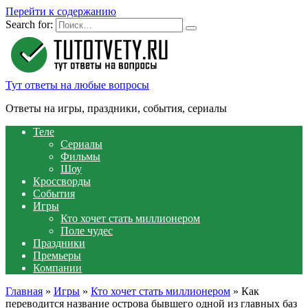
Перейти к содержанию
Search for:
Тут ответы на любые вопросы
Ответы на игры, праздники, события, сериалы
Теле
Сериалы
Фильмы
Шоу
Кроссворды
События
Игры
Кто хочет стать миллионером
Поле чудес
Праздники
Премьеры
Компании
Главная
»
Игры
»
Кто хочет стать миллионером
»
Как
переводится название острова бывшего одной из главных баз