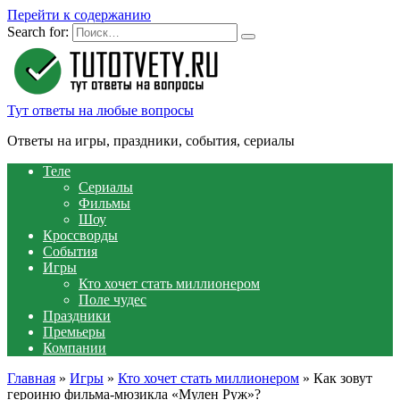
Перейти к содержанию
Search for:
Тут ответы на любые вопросы
Ответы на игры, праздники, события, сериалы
Теле
Сериалы
Фильмы
Шоу
Кроссворды
События
Игры
Кто хочет стать миллионером
Поле чудес
Праздники
Премьеры
Компании
Главная
»
Игры
»
Кто хочет стать миллионером
»
Как зовут
героиню фильма-мюзикла «Мулен Руж»?