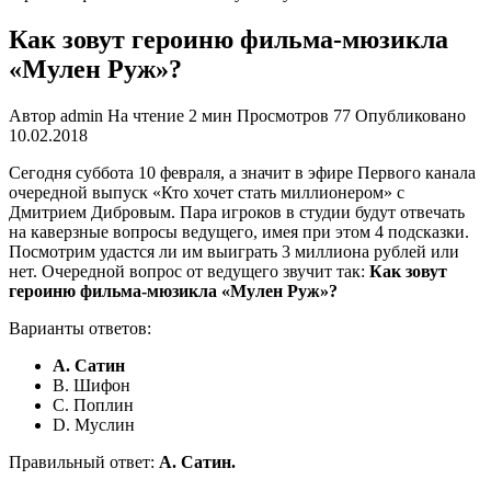
Как зовут героиню фильма-мюзикла
«Мулен Руж»?
Автор
admin
На чтение
2 мин
Просмотров
77
Опубликовано
10.02.2018
Сегодня суббота 10 февраля, а значит в эфире Первого канала
очередной выпуск «Кто хочет стать миллионером» с
Дмитрием Дибровым. Пара игроков в студии будут отвечать
на каверзные вопросы ведущего, имея при этом 4 подсказки.
Посмотрим удастся ли им выиграть 3 миллиона рублей или
нет. Очередной вопрос от ведущего звучит так:
Как зовут
героиню фильма-мюзикла «Мулен Руж»?
Варианты ответов:
A. Сатин
B. Шифон
C. Поплин
D. Муслин
Правильный ответ:
A. Сатин.