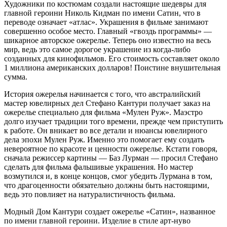
Художники по костюмам создали настоящие шедевры для
главной героини Николь Кидман по имени Сатин, что в
переводе означает «атлас». Украшения в фильме занимают
совершенно особое место. Главный «гвоздь программы» —
шикарное авторское ожерелье. Теперь оно известно на весь
мир, ведь это самое дорогое украшение из когда-либо
созданных для кинофильмов. Его стоимость составляет около
1 миллиона американских долларов! Поистине внушительная
сумма.
История ожерелья начинается с того, что австралийский
мастер ювелирных дел Стефано Кантури получает заказ на
ожерелье специально для фильма «Мулен Руж». Маэстро
долго изучает традиции того времени, прежде чем приступить
к работе. Он вникает во все детали и нюансы ювелирного
дела эпохи Мулен Руж. Именно это помогает ему создать
невероятное по красоте и ценности ожерелье. Кстати говоря,
сначала режиссер картины — Баз Лурман — просил Стефано
сделать для фильма фальшивые украшения. Но мастер
возмутился и, в конце концов, смог убедить Лурмана в том,
что драгоценности обязательно должны быть настоящими,
ведь это повлияет на натуралистичность фильма.
Модный Дом Кантури создает ожерелье «Сатин», названное
по имени главной героини. Изделие в стиле арт-нуво