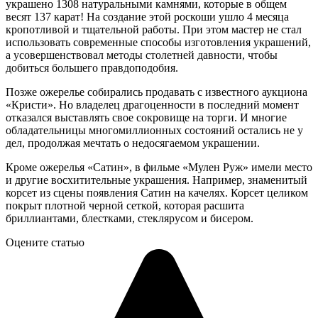
украшено 1308 натуральными камнями, которые в общем
весят 137 карат! На создание этой роскоши ушло 4 месяца
кропотливой и тщательной работы. При этом мастер не стал
использовать современные способы изготовления украшений,
а усовершенствовал методы столетней давности, чтобы
добиться большего правдоподобия.
Позже ожерелье собирались продавать с известного аукциона
«Кристи». Но владелец драгоценности в последний момент
отказался выставлять свое сокровище на торги. И многие
обладательницы многомиллионных состояний остались не у
дел, продолжая мечтать о недосягаемом украшении.
Кроме ожерелья «Сатин», в фильме «Мулен Руж» имели место
и другие восхитительные украшения. Например, знаменитый
корсет из сцены появления Сатин на качелях. Корсет целиком
покрыт плотной черной сеткой, которая расшита
бриллиантами, блестками, стеклярусом и бисером.
Оцените статью