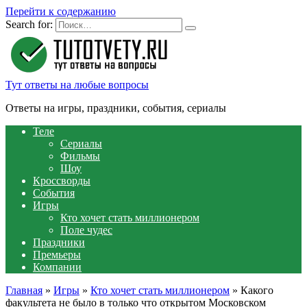
Перейти к содержанию
Search for:
Тут ответы на любые вопросы
Ответы на игры, праздники, события, сериалы
Теле
Сериалы
Фильмы
Шоу
Кроссворды
События
Игры
Кто хочет стать миллионером
Поле чудес
Праздники
Премьеры
Компании
Главная
»
Игры
»
Кто хочет стать миллионером
»
Какого
факультета не было в только что открытом Московском