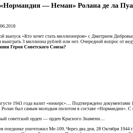
 «Нормандия — Неман» Ролана де ла Пуап
.06.2018
ой выпуск «Кто хочет стать миллионером» с Дмитрием Дибровым.
м выиграть 3 миллиона рублей или нет. Очередной вопрос от вед
ания Героя Советского Союза?
 августе 1943 года валит «юнкерс»… Подтверждено документами
м, Ролан был самым молодым пилотом в составе «Нормандии». С
ервый советский орден — орден Красного Знамени…
м поединке уничтожил Ме-109. Через два дня, 28 Октября 1944 г