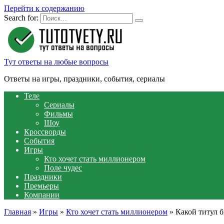
Перейти к содержанию
Search for:
Тут ответы на любые вопросы
Ответы на игры, праздники, события, сериалы
Теле
Сериалы
Фильмы
Шоу
Кроссворды
События
Игры
Кто хочет стать миллионером
Поле чудес
Праздники
Премьеры
Компании
Главная
»
Игры
»
Кто хочет стать миллионером
»
Какой титул 