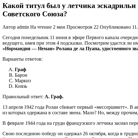
Какой титул был у летчика эскадрильи
Советского Союза?
Автор
admin
На чтение
2 мин
Просмотров
22
Опубликовано
11
Сегодня понедельник 11 июня в эфире Первого канала очередн
ведущего, имея при этом 4 подсказки. Посмотрим удастся ли и
«Нормандия — Неман» Ролана де ла Пуапа, удостоенного зв
Варианты ответов:
Граф
Барон
Маркиз
Князь
Правильный ответ:
A. Граф.
13 апреля 1942 года Ролан сбивает первый «мессершмитт». В
из которых одержана в составе звена. Мало? Но, между прочи
В феврале 1944 года на груди французского летчика засиял п
Свою последнюю победу он одержал 26 октября, когда в трудно