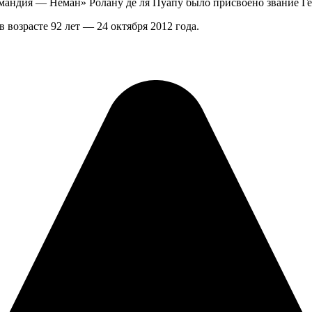
андия — Неман» Ролану де ля Пуапу было присвоено звание Ге
 возрасте 92 лет — 24 октября 2012 года.