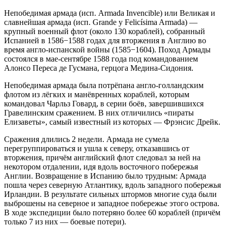
Непобедимая армада (исп. Armada Invencible) или Великая и
славнейшая армада (исп. Grande y Felicísima Armada) —
крупный военный флот (около 130 кораблей), собранный
Испанией в 1586−1588 годах для вторжения в Англию во
время англо-испанской войны (1585−1604). Поход Армады
состоялся в мае-сентябре 1588 года под командованием
Алонсо Переса де Гусмана, герцога Медина-Сидония.
Непобедимая армада была потрёпана англо-голландским
флотом из лёгких и манёвренных кораблей, которым
командовал Чарльз Говард, в серии боёв, завершившихся
Гравелинским сражением. В них отличились «пираты
Елизаветы», самый известный из которых — Фрэнсис Дрейк.
Сражения длились 2 недели. Армада не сумела
перегруппироваться и ушла к северу, отказавшись от
вторжения, причём английский флот следовал за ней на
некотором отдалении, идя вдоль восточного побережья
Англии. Возвращение в Испанию было трудным: Армада
пошла через северную Атлантику, вдоль западного побережья
Ирландии. В результате сильных штормов многие суда были
выброшены на северное и западное побережье этого острова.
В ходе экспедиции было потеряно более 60 кораблей (причём
только 7 из них — боевые потери).