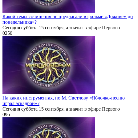
Какой темы сочинения не предлагали в фильме «Доживем до
понедельника»?
Сегодня суббота 15 сентября, а значит в эфире Первого
0
250
На каких инструментах, по М. Светлову «Яблочко-песню
играл эскадрон»?
Сегодня суббота 15 сентября, а значит в эфире Первого
0
96