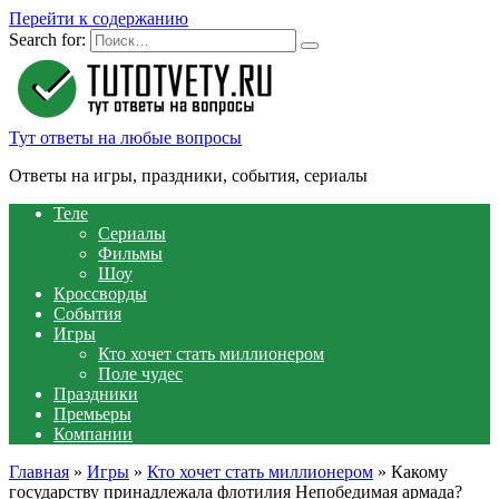
Перейти к содержанию
Search for:
Тут ответы на любые вопросы
Ответы на игры, праздники, события, сериалы
Теле
Сериалы
Фильмы
Шоу
Кроссворды
События
Игры
Кто хочет стать миллионером
Поле чудес
Праздники
Премьеры
Компании
Главная
»
Игры
»
Кто хочет стать миллионером
»
Какому
государству принадлежала флотилия Непобедимая армада?