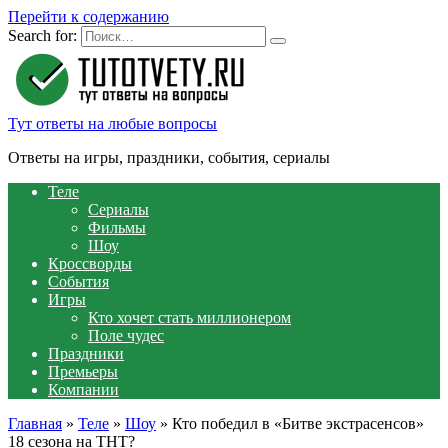
Перейти к содержанию
Search for:
Тут ответы на любые вопросы
Ответы на игры, праздники, события, сериалы
Теле
Сериалы
Фильмы
Шоу
Кроссворды
События
Игры
Кто хочет стать миллионером
Поле чудес
Праздники
Премьеры
Компании
Главная
»
Теле
»
Шоу
»
Кто победил в «Битве экстрасенсов»
18 сезона на ТНТ?