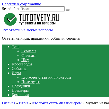
Перейти к содержанию
Search for:
Тут ответы на любые вопросы
Ответы на игры, праздники, события, сериалы
Теле
Сериалы
Фильмы
Шоу
Кроссворды
События
Игры
Кто хочет стать миллионером
Поле чудес
Праздники
Премьеры
Компании
Главная
»
Игры
»
Кто хочет стать миллионером
»
Музыка из ка