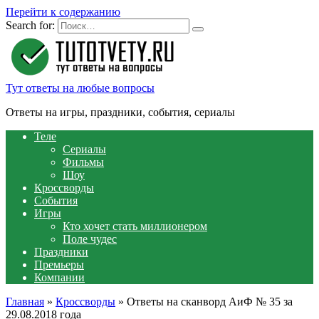
Перейти к содержанию
Search for:
Тут ответы на любые вопросы
Ответы на игры, праздники, события, сериалы
Теле
Сериалы
Фильмы
Шоу
Кроссворды
События
Игры
Кто хочет стать миллионером
Поле чудес
Праздники
Премьеры
Компании
Главная
»
Кроссворды
»
Ответы на сканворд АиФ № 35 за
29.08.2018 года