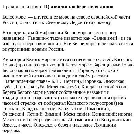
Правильный ответ:
D) извилистая береговая линия
Белое море — внутреннее море на севере европейской части
России, относится к Северному Ледовитому океану.
В скандинавской мифологии Белое море известно под
названием «Гандвик»; также известно как «Залив змей» из-за
изогнутой береговой линии. Всё Белое море целиком является
внутренними водами России.
Акватория Белого моря делится на несколько частей: Бассейн,
Горло (пролив, соединяющий Белое море с Баренцевым; Горло
Белого моря поморами называется «Гирло», это слово в
именно такой огласовке приводит в своём рассказе
«Запечатлённая слава» Б. В. Шергин), Воронка, Онежская
губа, Двинская губа, Мезенская губа, Кандалакшский залив.
Берега Белого моря имеют собственные названия и
традиционно разделяются (в порядке перечисления против
часовой стрелки от побережья Кольского полуострова) на
Терский, Кандалакшский, Карельский, Поморский,
Онежский, Летний, Зимний, Мезенский и Канинский; иногда
Мезенский берег разделяют на Абрамовский и Конушинский
берега, а часть Онежского берега называют Лямицким
берегом.