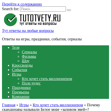
Перейти к содержанию
Search for:
Тут ответы на любые вопросы
Ответы на игры, праздники, события, сериалы
Теле
Сериалы
Фильмы
Шоу
Кроссворды
События
Игры
Кто хочет стать миллионером
Поле чудес
Праздники
Премьеры
Компании
Главная
»
Игры
»
Кто хочет стать миллионером
»
Почему
скандинавы называли Белое море «заливом змей»?