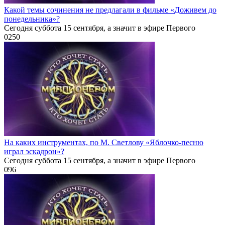
Какой темы сочинения не предлагали в фильме «Доживем до
понедельника»?
Сегодня суббота 15 сентября, а значит в эфире Первого
0
250
На каких инструментах, по М. Светлову «Яблочко-песню
играл эскадрон»?
Сегодня суббота 15 сентября, а значит в эфире Первого
0
96