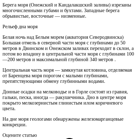
Берега моря (Онежский и Кандалакшский заливы) изрезаны
многочисленными губами и бухтами. Западные берега
обрывистые, восточные — низменные.
Рельеф дна моря
Белая ночь над Белым морем (акватория Северодвинска)
Большая отмель в северной части моря с глубинами до 50
метров в Двинском и Онежском заливах переходит в склон, а
потом во впадину в центральной части моря с глубинами 100
—200 метров и максимальной глубиной 340 метров .
Центральная часть моря — замкнутая котловина, отделяемая
от Баренцева моря порогом с малыми глубинами,
препятствующими обмену глубинными водами.
Донные осадки на мелководье и в Горле состоят из гравия,
гальки, песка, иногда — ракушечника. Дно в центре моря
покрыто мелкозернистым глинистым илом коричневого
цвета.
На дне моря геологами обнаружены железомарганцевые
конкреции.
Оцените статью