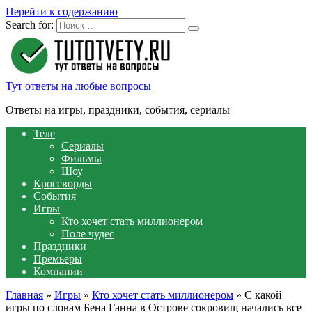
Перейти к содержанию
Search for:
Тут ответы на любые вопросы
Ответы на игры, праздники, события, сериалы
Теле
Сериалы
Фильмы
Шоу
Кроссворды
События
Игры
Кто хочет стать миллионером
Поле чудес
Праздники
Премьеры
Компании
Главная
»
Игры
»
Кто хочет стать миллионером
»
С какой
игры по словам Бена Ганна в Острове сокровищ начались все