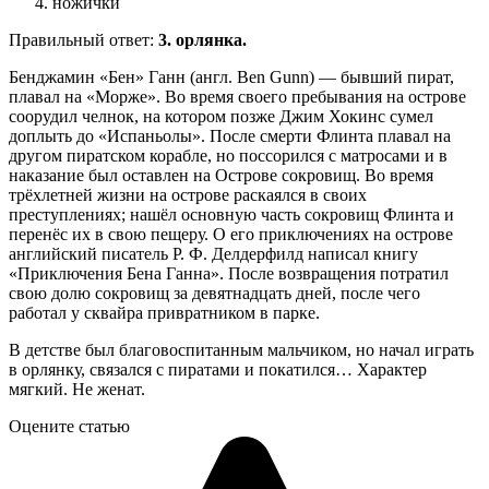
ножички
Правильный ответ:
3. орлянка.
Бенджамин «Бен» Ганн (англ. Ben Gunn) — бывший пират,
плавал на «Морже». Во время своего пребывания на острове
соорудил челнок, на котором позже Джим Хокинс сумел
доплыть до «Испаньолы». После смерти Флинта плавал на
другом пиратском корабле, но поссорился с матросами и в
наказание был оставлен на Острове сокровищ. Во время
трёхлетней жизни на острове раскаялся в своих
преступлениях; нашёл основную часть сокровищ Флинта и
перенёс их в свою пещеру. О его приключениях на острове
английский писатель Р. Ф. Делдерфилд написал книгу
«Приключения Бена Ганна». После возвращения потратил
свою долю сокровищ за девятнадцать дней, после чего
работал у сквайра привратником в парке.
В детстве был благовоспитанным мальчиком, но начал играть
в орлянку, связался с пиратами и покатился… Характер
мягкий. Не женат.
Оцените статью