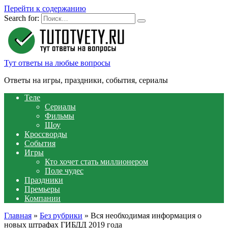
Перейти к содержанию
Search for:
Тут ответы на любые вопросы
Ответы на игры, праздники, события, сериалы
Теле
Сериалы
Фильмы
Шоу
Кроссворды
События
Игры
Кто хочет стать миллионером
Поле чудес
Праздники
Премьеры
Компании
Главная
»
Без рубрики
»
Вся необходимая информация о
новых штрафах ГИБДД 2019 года