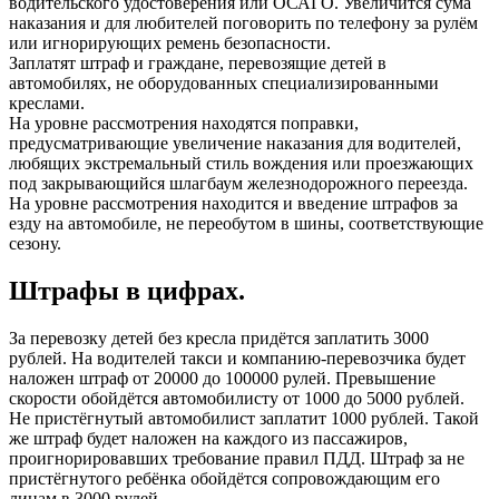
водительского удостоверения или ОСАГО. Увеличится сума
наказания и для любителей поговорить по телефону за рулём
или игнорирующих ремень безопасности.
Заплатят штраф и граждане, перевозящие детей в
автомобилях, не оборудованных специализированными
креслами.
На уровне рассмотрения находятся поправки,
предусматривающие увеличение наказания для водителей,
любящих экстремальный стиль вождения или проезжающих
под закрывающийся шлагбаум железнодорожного переезда.
На уровне рассмотрения находится и введение штрафов за
езду на автомобиле, не переобутом в шины, соответствующие
сезону.
Штрафы в цифрах.
За перевозку детей без кресла придётся заплатить 3000
рублей. На водителей такси и компанию-перевозчика будет
наложен штраф от 20000 до 100000 рулей. Превышение
скорости обойдётся автомобилисту от 1000 до 5000 рублей.
Не пристёгнутый автомобилист заплатит 1000 рублей. Такой
же штраф будет наложен на каждого из пассажиров,
проигнорировавших требование правил ПДД. Штраф за не
пристёгнутого ребёнка обойдётся сопровождающим его
лицам в 3000 рулей.