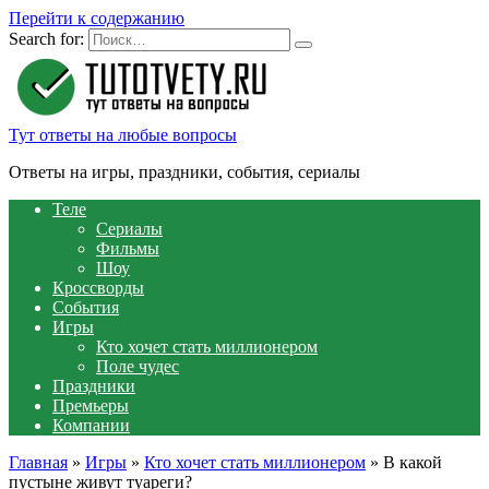
Перейти к содержанию
Search for:
Тут ответы на любые вопросы
Ответы на игры, праздники, события, сериалы
Теле
Сериалы
Фильмы
Шоу
Кроссворды
События
Игры
Кто хочет стать миллионером
Поле чудес
Праздники
Премьеры
Компании
Главная
»
Игры
»
Кто хочет стать миллионером
»
В какой
пустыне живут туареги?