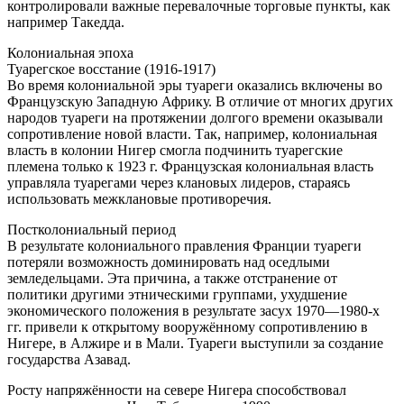
контролировали важные перевалочные торговые пункты, как
например Такедда.
Колониальная эпоха
Туарегское восстание (1916-1917)
Во время колониальной эры туареги оказались включены во
Французскую Западную Африку. В отличие от многих других
народов туареги на протяжении долгого времени оказывали
сопротивление новой власти. Так, например, колониальная
власть в колонии Нигер смогла подчинить туарегские
племена только к 1923 г. Французская колониальная власть
управляла туарегами через клановых лидеров, стараясь
использовать межклановые противоречия.
Постколониальный период
В результате колониального правления Франции туареги
потеряли возможность доминировать над оседлыми
земледельцами. Эта причина, а также отстранение от
политики другими этническими группами, ухудшение
экономического положения в результате засух 1970—1980-х
гг. привели к открытому вооружённому сопротивлению в
Нигере, в Алжире и в Мали. Туареги выступили за создание
государства Азавад.
Росту напряжённости на севере Нигера способствовал