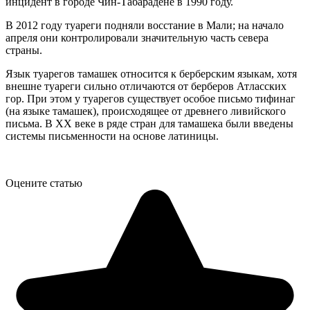
инцидент в городе Чин-Табарадене в 1990 году.
В 2012 году туареги подняли восстание в Мали; на начало
апреля они контролировали значительную часть севера
страны.
Язык туарегов тамашек относится к берберским языкам, хотя
внешне туареги сильно отличаются от берберов Атласских
гор. При этом у туарегов существует особое письмо тифинаг
(на языке тамашек), происходящее от древнего ливийского
письма. В XX веке в ряде стран для тамашека были введены
системы письменности на основе латиницы.
Оцените статью