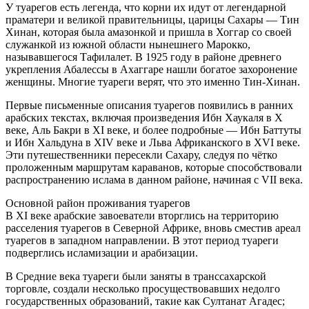
У туарегов есть легенда, что корни их идут от легендарной
праматери и великой правительницы, царицы Сахары — Тин
Хинан, которая была амазонкой и пришла в Хоггар со своей
служанкой из южной области нынешнего Марокко,
называвшегося Тафилалет. В 1925 году в районе древнего
укрепления Абалессы в Ахаггаре нашли богатое захоронение
женщины. Многие туареги верят, что это именно Тин-Хинан.
Первые письменные описания туарегов появились в ранних
арабских текстах, включая произведения Ибн Хаукаля в X
веке, Аль Бакри в XI веке, и более подробные — Ибн Баттуты
и Ибн Хальдуна в XIV веке и Льва Африканского в XVI веке.
Эти путешественники пересекли Сахару, следуя по чётко
проложенным маршрутам караванов, которые способствовали
распространению ислама в данном районе, начиная с VII века.
Основной район проживания туарегов
В XI веке арабские завоеватели вторглись на территорию
расселения туарегов в Северной Африке, вновь сместив ареал
туарегов в западном направлении. В этот период туареги
подверглись исламизации и арабизации.
В Средние века туареги были заняты в транссахарской
торговле, создали несколько просуществовавших недолго
государственных образований, такие как Султанат Агадес;