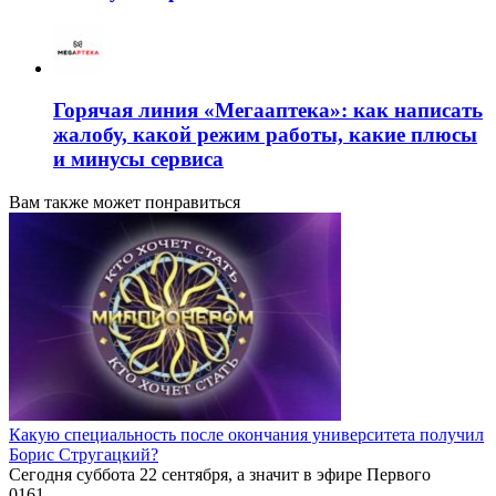
Горячая линия «Мегааптека»: как написать
жалобу, какой режим работы, какие плюсы
и минусы сервиса
Вам также может понравиться
Какую специальность после окончания университета получил
Борис Стругацкий?
Сегодня суббота 22 сентября, а значит в эфире Первого
0
161