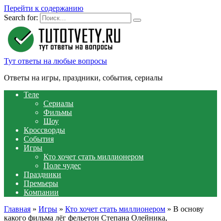
Перейти к содержанию
Search for:
Тут ответы на любые вопросы
Ответы на игры, праздники, события, сериалы
Теле
Сериалы
Фильмы
Шоу
Кроссворды
События
Игры
Кто хочет стать миллионером
Поле чудес
Праздники
Премьеры
Компании
Главная
»
Игры
»
Кто хочет стать миллионером
»
В основу
какого фильма лёг фельетон Степана Олейника,