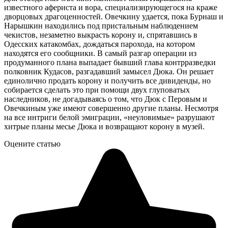
известного афериста и вора, специализирующегося на краже
дворцовых драгоценностей. Овечкину удается, пока Бурнаш и
Нарышкин находились под пристальным наблюдением
чекистов, незаметно выкрасть корону и, спрятавшись в
Одесских катакомбах, дождаться парохода, на котором
находятся его сообщники. В самый разгар операции из
продуманного плана выпадает бывший глава контрразведки
полковник Кудасов, разгадавший замысел Дюка. Он решает
единолично продать корону и получить все дивиденды, но
собирается сделать это при помощи двух глуповатых
наследников, не догадываясь о том, что Дюк с Перовым и
Овечкиным уже имеют совершенно другие планы. Несмотря
на все интриги белой эмиграции, «неуловимые» разрушают
хитрые планы месье Дюка и возвращают корону в музей.
Оцените статью