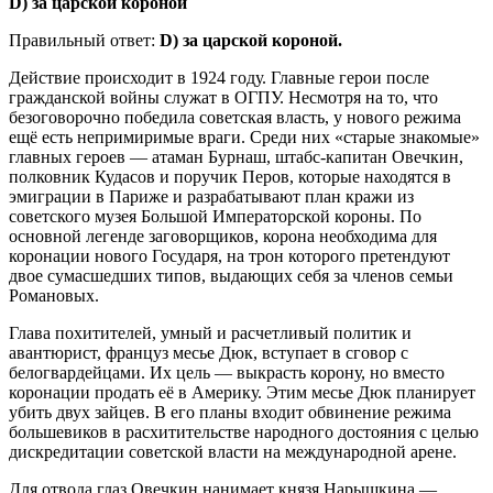
D) за царской короной
Правильный ответ:
D) за царской короной.
Действие происходит в 1924 году. Главные герои после
гражданской войны служат в ОГПУ. Несмотря на то, что
безоговорочно победила советская власть, у нового режима
ещё есть непримиримые враги. Среди них «старые знакомые»
главных героев — атаман Бурнаш, штабс-капитан Овечкин,
полковник Кудасов и поручик Перов, которые находятся в
эмиграции в Париже и разрабатывают план кражи из
советского музея Большой Императорской короны. По
основной легенде заговорщиков, корона необходима для
коронации нового Государя, на трон которого претендуют
двое сумасшедших типов, выдающих себя за членов семьи
Романовых.
Глава похитителей, умный и расчетливый политик и
авантюрист, француз месье Дюк, вступает в сговор с
белогвардейцами. Их цель — выкрасть корону, но вместо
коронации продать её в Америку. Этим месье Дюк планирует
убить двух зайцев. В его планы входит обвинение режима
большевиков в расхитительстве народного достояния с целью
дискредитации советской власти на международной арене.
Для отвода глаз Овечкин нанимает князя Нарышкина —