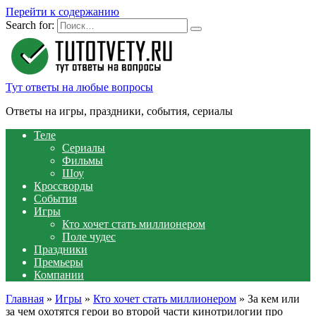
Перейти к содержанию
Search for:
Тут ответы на любые вопросы
Ответы на игры, праздники, события, сериалы
Теле
Сериалы
Фильмы
Шоу
Кроссворды
События
Игры
Кто хочет стать миллионером
Поле чудес
Праздники
Премьеры
Компании
Главная
»
Игры
»
Кто хочет стать миллионером
»
За кем или
за чем охотятся герои во второй части кинотрилогии про