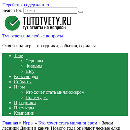
Перейти к содержанию
Search for:
Тут ответы на любые вопросы
Ответы на игры, праздники, события, сериалы
Теле
Сериалы
Фильмы
Шоу
Кроссворды
События
Игры
Кто хочет стать миллионером
Поле чудес
Праздники
Премьеры
Компании
Главная
»
Игры
»
Кто хочет стать миллионером
»
Зачем
лесники Дании в канун Нового года опыляют лесные ёлки