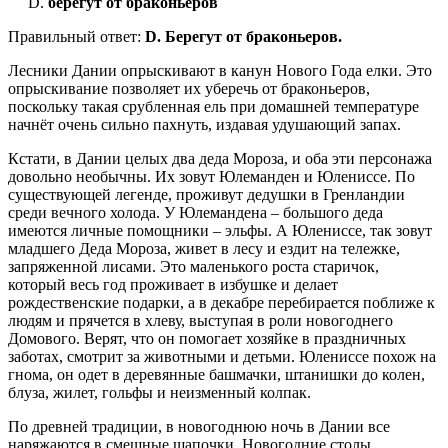
берегут от браконьеров
Правильный ответ:
D. Берегут от браконьеров.
Лесники Дании опрыскивают в канун Нового Года елки. Это
опрыскивание позволяет их уберечь от браконьеров,
поскольку такая срубленная ель при домашней температуре
начнёт очень сильно пахнуть, издавая удушающий запах.
Кстати, в Дании целых два деда Мороза, и оба эти персонажа
довольно необычны. Их зовут Юлеманден и Юлениссе. По
существующей легенде, проживут дедушки в Гренландии
среди вечного холода. У Юлемандена – большого деда
имеются личные помощники – эльфы. А Юлениссе, так зовут
младшего Деда Мороза, живет в лесу и ездит на тележке,
запряженной лисами. Это маленького роста старичок,
который весь год проживает в избушке и делает
рождественские подарки, а в декабре перебирается поближе к
людям и прячется в хлеву, выступая в роли новогоднего
Домового. Верят, что он помогает хозяйке в праздничных
заботах, смотрит за животными и детьми. Юлениссе похож на
гнома, он одет в деревянные башмачки, штанишки до колен,
блуза, жилет, гольфы и неизменный колпак.
По древней традиции, в новогоднюю ночь в Дании все
наряжаются в смешные шапочки. Новогодние столы