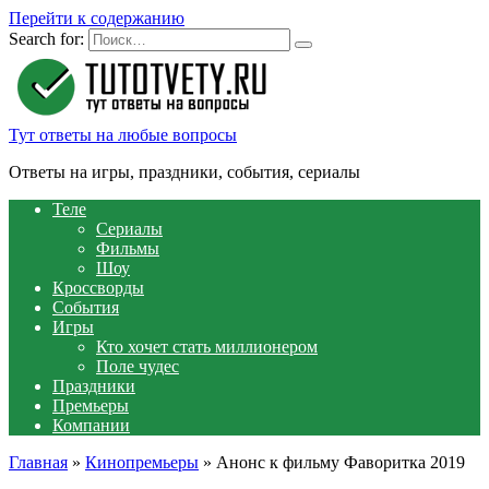
Перейти к содержанию
Search for:
Тут ответы на любые вопросы
Ответы на игры, праздники, события, сериалы
Теле
Сериалы
Фильмы
Шоу
Кроссворды
События
Игры
Кто хочет стать миллионером
Поле чудес
Праздники
Премьеры
Компании
Главная
»
Кинопремьеры
»
Анонс к фильму Фаворитка 2019