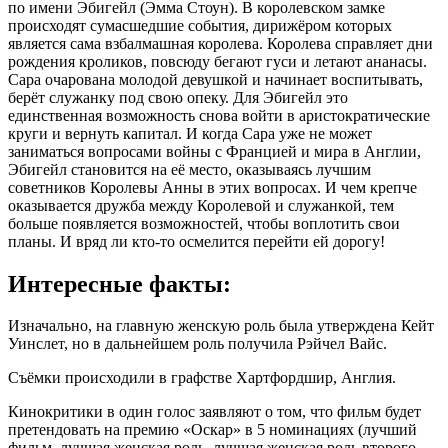
по имени Эбигейл (Эмма Стоун). В королевском замке
происходят сумасшедшие события, дирижёром которых
является сама взбалмашная королева. Королева справляет дни
рождения кроликов, повсюду бегают гуси и летают ананасы.
Сара очарована молодой девушкой и начинает воспитывать,
берёт служанку под свою опеку. Для Эбигейл это
единственная возможность снова войти в аристократические
круги и вернуть капитал. И когда Сара уже не может
заниматься вопросами войны с Францией и мира в Англии,
Эбигейл становится на её место, оказываясь лучшим
советников Королевы Анны в этих вопросах. И чем крепче
оказывается дружба между Королевой и служанкой, тем
больше появляется возможностей, чтобы воплотить свои
планы. И вряд ли кто-то осмелится перейти ей дорогу!
Интересные факты:
Изначально, на главную женскую роль была утверждена Кейт
Уинслет, но в дальнейшем роль получила Рэйчел Вайс.
Съёмки происходили в графстве Хартфордшир, Англия.
Кинокритики в один голос заявляют о том, что фильм будет
претендовать на премию «Оскар» в 5 номинациях (лучший
фильм, лучшая женская роль, лучшая женская роль второго