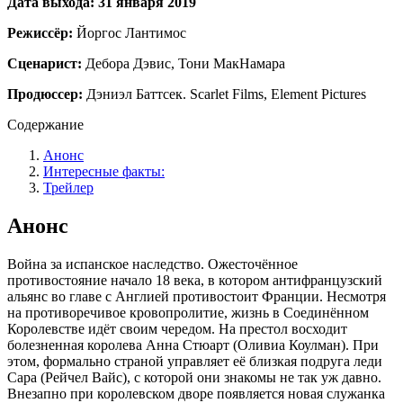
Дата выхода: 31 января 2019
Режиссёр:
Йоргос Лантимос
Сценарист:
Дебора Дэвис, Тони МакНамара
Продюссер:
Дэниэл Баттсек. Scarlet Films, Element Pictures
Содержание
Анонс
Интересные факты:
Трейлер
Анонс
Война за испанское наследство. Ожесточённое
противостояние начало 18 века, в котором антифранцузский
альянс во главе с Англией противостоит Франции. Несмотря
на противоречивое кровопролитие, жизнь в Соединённом
Королевстве идёт своим чередом. На престол восходит
болезненная королева Анна Стюарт (Оливиа Коулман). При
этом, формально страной управляет её близкая подруга леди
Сара (Рейчел Вайс), с которой они знакомы не так уж давно.
Внезапно при королевском дворе появляется новая служанка