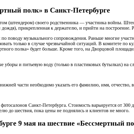
ертный полк» в Санкт-Петербурге
етом (штендером) своего родственника — участника войны. Штен
 дождя), прикрепленная к держателю, и прийти на построение. Р
ия по поводу музыкального сопровождения. Раньше многие участ
вать только в случае чрезвычайной ситуаций. В комитете по ку
ного полка» будет больше. Кроме того, на Дворцовой площади 
е уборы и питьевую воду (только в пластиковых бутылках) на с
нижней части необходимо указать его фамилию, имя, отчество, в
отосалонов Санкт-Петербурга. Стоимость варьируется от 300 до
делю до шествия, пока цены не поднялись и клиентов не много.
урге 9 мая на шествие «Бессмертный п