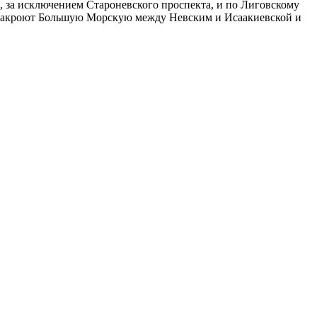
, за исключением Староневского проспекта, и по Лиговскому
, закроют Большую Морскую между Невским и Исаакиевской и