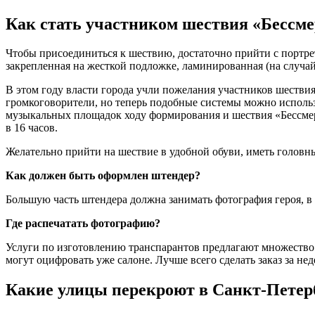
Как стать участником шествия «Бессм
Чтобы присоединиться к шествию, достаточно прийти с портр
закрепленная на жесткой подложке, ламинированная (на случай
В этом году власти города учли пожелания участников шеств
громкоговорители, но теперь подобные системы можно использо
музыкальных площадок ходу формирования и шествия «Бессмерт
в 16 часов.
Желательно прийти на шествие в удобной обуви, иметь головны
Как должен быть оформлен штендер?
Большую часть штендера должна занимать фотография героя, в 
Где распечатать фотографию?
Услуги по изготовлению транспарантов предлагают множество ф
могут оцифровать уже салоне. Лучше всего сделать заказ за не
Какие улицы перекроют в Санкт-Петерб