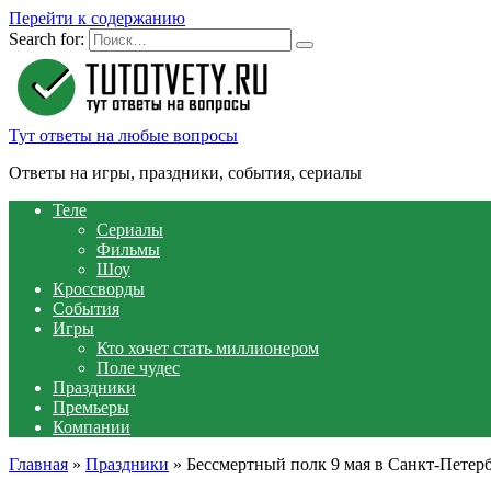
Перейти к содержанию
Search for:
Тут ответы на любые вопросы
Ответы на игры, праздники, события, сериалы
Теле
Сериалы
Фильмы
Шоу
Кроссворды
События
Игры
Кто хочет стать миллионером
Поле чудес
Праздники
Премьеры
Компании
Главная
»
Праздники
»
Бессмертный полк 9 мая в Санкт-Петерб