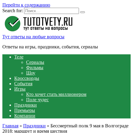
Перейти к содержанию
Search for:
Тут ответы на любые вопросы
Ответы на игры, праздники, события, сериалы
Теле
Сериалы
Фильмы
Шоу
Кроссворды
События
Игры
Кто хочет стать миллионером
Поле чудес
Праздники
Премьеры
Компании
Главная
»
Праздники
»
Бессмертный полк 9 мая в Волгограде
2018: маршрут и время шествия