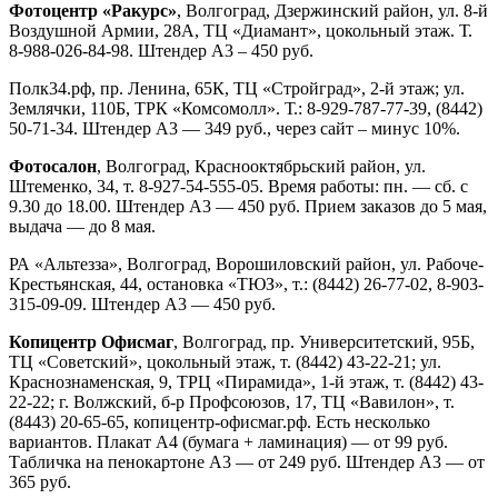
Фотоцентр «Ракурс»
, Волгоград, Дзержинский район, ул. 8-й
Воздушной Армии, 28А, ТЦ «Диамант», цокольный этаж. Т.
8-988-026-84-98. Штендер А3 – 450 руб.
Полк34.рф, пр. Ленина, 65К, ТЦ «Стройград», 2-й этаж; ул.
Землячки, 110Б, ТРК «Комсомолл». Т.: 8-929-787-77-39, (8442)
50-71-34. Штендер А3 — 349 руб., через сайт – минус 10%.
Фотосалон
, Волгоград, Краснооктябрьский район, ул.
Штеменко, 34, т. 8-927-54-555-05. Время работы: пн. — сб. с
9.30 до 18.00. Штендер А3 — 450 руб. Прием заказов до 5 мая,
выдача — до 8 мая.
РА «Альтезза», Волгоград, Ворошиловский район, ул. Рабоче-
Крестьянская, 44, остановка «ТЮЗ», т.: (8442) 26-77-02, 8-903-
315-09-09. Штендер А3 — 450 руб.
Копицентр Офисмаг
, Волгоград, пр. Университетский, 95Б,
ТЦ «Советский», цокольный этаж, т. (8442) 43-22-21; ул.
Краснознаменская, 9, ТРЦ «Пирамида», 1-й этаж, т. (8442) 43-
22-22; г. Волжский, б-р Профсоюзов, 17, ТЦ «Вавилон», т.
(8443) 20-65-65, копицентр-офисмаг.рф. Есть несколько
вариантов. Плакат А4 (бумага + ламинация) — от 99 руб.
Табличка на пенокартоне А3 — от 249 руб. Штендер А3 — от
365 руб.