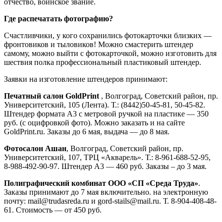
отчество, воинское звание.
Где распечатать фотографию?
Счастливчики, у кого сохранились фотокарточки близких —
фронтовиков и тыловиков! Можно смастерить штендер
самому, можно выйти с фотокарточкой, можно изготовить для
шествия полка профессиональный пластиковый штендер.
Заявки на изготовление штендеров принимают:
Печатный салон GoldPrint
, Волгоград, Советский район, пр.
Университетский, 105 (Лента). Т.: (8442)50-45-81, 50-45-82.
Штендер формата А3 с метровой ручкой на пластике — 350
руб. (с оцифровкой фото). Можно заказать и на сайте
GoldPrint.ru. Заказы до 6 мая, выдача — до 8 мая.
Фотосалон Ашан
, Волгоград, Советский район, пр.
Университетский, 107, ТРЦ «Акварель». Т.: 8-961-688-52-95,
8-988-492-90-97. Штендер А3 — 460 руб. Заказы – до 3 мая.
Полиграфический комбинат ООО «СП «Среда Труда»
.
Заказы принимают до 7 мая включительно. на электронную
почту: mail@trudasreda.ru и gord-stails@mail.ru. Т. 8-904-408-48-
61. Стоимость — от 450 руб.