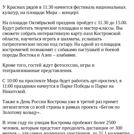
У Красных рядов в 11:30 начнется фестиваль национальных
культур, на площади Мира – концерт.
На площади Октябрьской праздник пройдет с 11.30 до 15.00.
Будут работать творческие площадки и мастер-классы. Вы
сможете собрать интерактивную карту-пазл Костромской
области, научиться играть в шахматы, услышать
патриотические песни под гитару. На одной из площадок
костромичей познакомят с собаками пастушьей и боевой
породы Востока и Азии – алабаями.
Кроме того, гостей ждут фотосессии, игры и
театрализованные представления.
С 10:00 на проспекте Мира будет работать арт-проспект, в
11:00 праздники начнутся в Парке Победы и Парке на
Никитской.
Также в День России Кострома уже в третий раз примет
легкоатлетов со всей страны в рамках проекта «Бегом по
Золотому кольцу».
В этом году по улицам Костромы пробежит более 2500
человек, которым предстоит преодолеть дистанции от 300
метров – для самых маленьких участников, до 21,1 километра