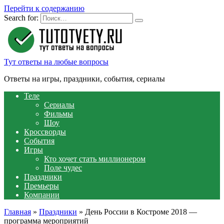
Перейти к содержанию
Search for:
Тут ответы на любые вопросы
Ответы на игры, праздники, события, сериалы
Теле
Сериалы
Фильмы
Шоу
Кроссворды
События
Игры
Кто хочет стать миллионером
Поле чудес
Праздники
Премьеры
Компании
Главная
»
Праздники
»
День России в Костроме 2018 —
программа мероприятий