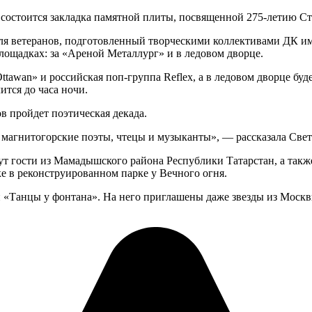
 состоится закладка памятной плиты, посвященной 275-летию 
ля ветеранов, подготовленный творческими коллективами ДК и
площадках: за «Ареной Металлург» и в ледовом дворце.
tawan» и российская поп-группа Reflex, а в ледовом дворце бу
ится до часа ночи.
в пройдет поэтическая декада.
 магнитогорские поэты, чтецы и музыканты», — рассказала Свет
 гости из Мамадышского района Республики Татарстан, а также
ке в реконструированном парке у Вечного огня.
он «Танцы у фонтана». На него приглашены даже звезды из Мос