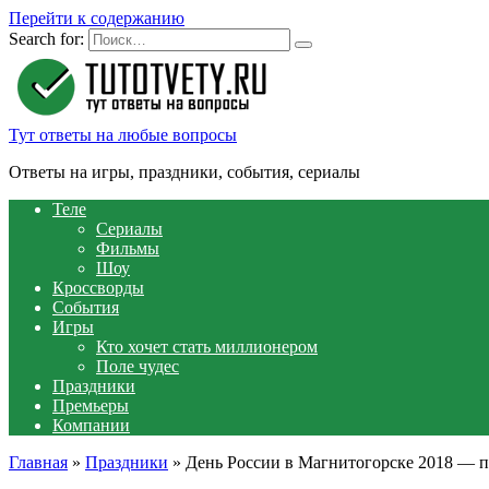
Перейти к содержанию
Search for:
Тут ответы на любые вопросы
Ответы на игры, праздники, события, сериалы
Теле
Сериалы
Фильмы
Шоу
Кроссворды
События
Игры
Кто хочет стать миллионером
Поле чудес
Праздники
Премьеры
Компании
Главная
»
Праздники
»
День России в Магнитогорске 2018 — 