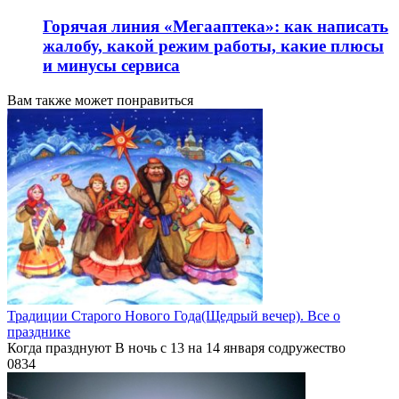
Горячая линия «Мегааптека»: как написать
жалобу, какой режим работы, какие плюсы
и минусы сервиса
Вам также может понравиться
Традиции Старого Нового Года(Щедрый вечер). Все о
празднике
Когда празднуют В ночь с 13 на 14 января содружество
0
834