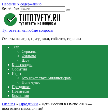
Перейти к содержанию
Search for:
Тут ответы на любые вопросы
Ответы на игры, праздники, события, сериалы
Теле
Сериалы
Фильмы
Шоу
Кроссворды
События
Игры
Кто хочет стать миллионером
Поле чудес
Праздники
Премьеры
Компании
Главная
»
Праздники
»
День России в Омске 2018 —
программа мероприятий