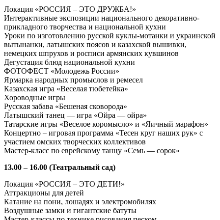
Локация «РОССИЯ – ЭТО ДРУЖБА!»
Интерактивные экспозиции национального декоративно-
прикладного творчества и национальной кухни
Уроки по изготовлению русской куклы-мотанки и украинской
вытынанки, латышских поясов и казахской вышивки,
немецких шпрухов и росписи армянских кувшинов
Дегустация блюд национальной кухни
ФОТОФЕСТ «Молодежь России»
Ярмарка народных промыслов и ремесел
Казахская игра «Веселая тюбетейка»
Хороводные игры
Русская забава «Бешеная сковорода»
Латышский танец — игра «Ойра — ойра»
Татарские игры «Веселое коромысло» и «Яичный марафон»
Концертно – игровая программа «Тесен круг наших рук» с
участием омских творческих коллективов
Мастер-класс по еврейскому танцу «Семь — сорок»
13.00 – 16.00 (Театральный сад)
Локация «РОССИЯ – ЭТО ДЕТИ!»
Аттракционы для детей
Катание на пони, лошадях и электромобилях
Воздушные замки и гигантские батуты
Мастер-классы по технике рисования песком