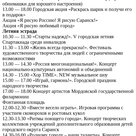
обнимашки для хорошего настроения)
13.00 — 18.00 Городская акция «Раскрась шарик и получи его
в подарок»
Акция «Я рисую Россию! Я рисую Саранск!»
Акция «Я рисую любимый город»
Летняя эстрада
10.30 — 11.30 «Старты надежд!». V городская летняя
Спартакиада среди инвалидов
11.30 – 13.00 «Жизнь всегда прекрасна!». Фестиваль
художественного творчества для людей с ограниченными
возможностями
13.00 — 14.30 «Россия многонациональная!». Концерт
национально-культурных автономий и объединений
14.30 – 15.00 «Хор TIMЕ». NEW музыкальное шоу
15.00 — 17.00 «Играй, гармонь!». Городской праздник
народного творчества
17.00 — 18.00 Концерт артистов Мордовской государственной
филармонии
Фонтанная площадь
12.00-12.30 «Вместе весело играть». Игровая программа с
участием скоморохов и ростовых кукол
12.30-13.30 «Ритмы поющего города». Концерт творческих
коллективов учреждений дополнительного образования детей
городского округа Саранск
14.30-16.00 «Родному городу – наши таланты». Концерт