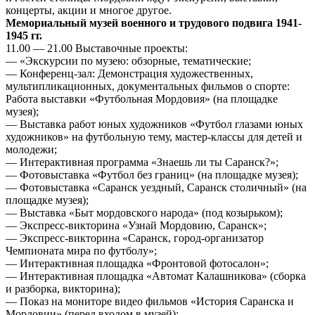
концерты, акции и многое другое.
Мемориальный музей военного и трудового подвига 1941-
1945 гг.
11.00 — 21.00 Выставочные проекты:
— «Экскурсии по музею: обзорные, тематические;
— Конференц-зал: Демонстрация художественных,
мультипликационных, документальных фильмов о спорте:
Работа выставки «Футбольная Мордовия» (на площадке
музея);
— Выставка работ юных художников «Футбол глазами юных
художников» на футбольную тему, мастер-классы для детей и
молодежи;
— Интерактивная программа «Знаешь ли ты Саранск?»;
— Фотовыставка «Футбол без границ» (на площадке музея);
— Фотовыставка «Саранск уездный, Саранск столичный» (на
площадке музея);
— Выставка «Быт мордовского народа» (под козырьком);
— Экспресс-викторина «Узнай Мордовию, Саранск»;
— Экспресс-викторина «Саранск, город-организатор
Чемпионата мира по футболу»;
— Интерактивная площадка «Фронтовой фотосалон»;
— Интерактивная площадка «Автомат Калашникова» (сборка
и разборка, викторина);
— Показ на мониторе видео фильмов «История Саранска и
Мордовии» (перед входом в музей);