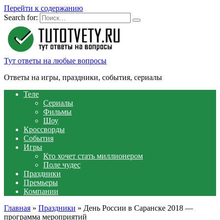
Перейти к содержанию
Search for:
Тут ответы на любые вопросы
Ответы на игры, праздники, события, сериалы
Теле
Сериалы
Фильмы
Шоу
Кроссворды
События
Игры
Кто хочет стать миллионером
Поле чудес
Праздники
Премьеры
Компании
Главная
»
Праздники
»
День России в Саранске 2018 —
программа мероприятий