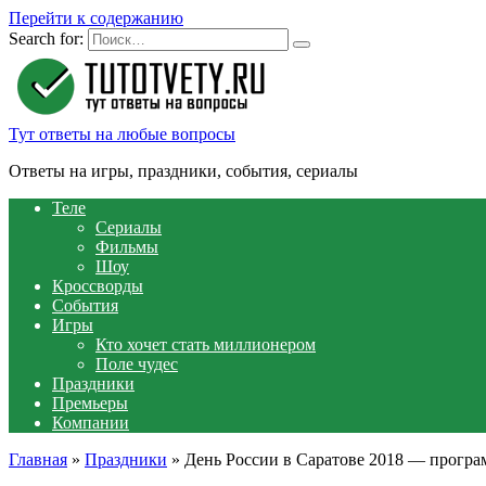
Перейти к содержанию
Search for:
Тут ответы на любые вопросы
Ответы на игры, праздники, события, сериалы
Теле
Сериалы
Фильмы
Шоу
Кроссворды
События
Игры
Кто хочет стать миллионером
Поле чудес
Праздники
Премьеры
Компании
Главная
»
Праздники
»
День России в Саратове 2018 — прогр