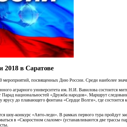
 2018 в Саратове
 60 мероприятий, посвященных Дню России. Среди наиболее зна
нного аграрного университета им. Н.И. Вавилова состоится ми
ет Парад национальностей «Дружба народов». Маршрут следовани
му ярусу до плавающего фонтана «Сердце Волги», где состоится
ится шоу-конкурс «Авто-леди». В рамках первого тура пройдут за
оваться в «Скоростном слаломе» (устанавливаются две трассы па
сты.