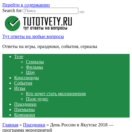
Перейти к содержанию
Search for:
Тут ответы на любые вопросы
Ответы на игры, праздники, события, сериалы
Теле
Сериалы
Фильмы
Шоу
Кроссворды
События
Игры
Кто хочет стать миллионером
Поле чудес
Праздники
Премьеры
Компании
Главная
»
Праздники
»
День России в Якутске 2018 —
программа мероприятий