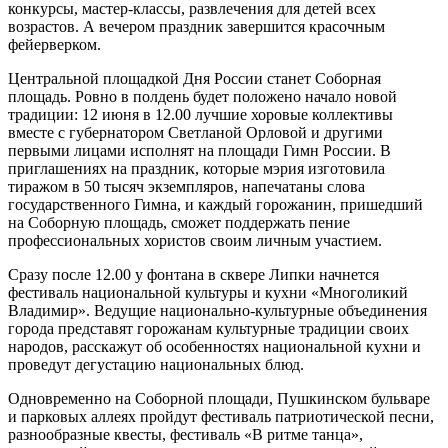
конкурсы, мастер-классы, развлечения для детей всех
возрастов. А вечером праздник завершится красочным
фейерверком.
Центральной площадкой Дня России станет Соборная
площадь. Ровно в полдень будет положено начало новой
традиции: 12 июня в 12.00 лучшие хоровые коллективы
вместе с губернатором Светланой Орловой и другими
первыми лицами исполнят на площади Гимн России. В
приглашениях на праздник, которые мэрия изготовила
тиражом в 50 тысяч экземпляров, напечатаны слова
государственного Гимна, и каждый горожанин, пришедший
на Соборную площадь, сможет поддержать пение
профессиональных хористов своим личным участием.
Сразу после 12.00 у фонтана в сквере Липки начнется
фестиваль национальной культуры и кухни «Многоликий
Владимир». Ведущие национально-культурные объединения
города представят горожанам культурные традиции своих
народов, расскажут об особенностях национальной кухни и
проведут дегустацию национальных блюд.
Одновременно на Соборной площади, Пушкинском бульваре
и парковых аллеях пройдут фестиваль патриотической песни,
разнообразные квесты, фестиваль «В ритме танца»,