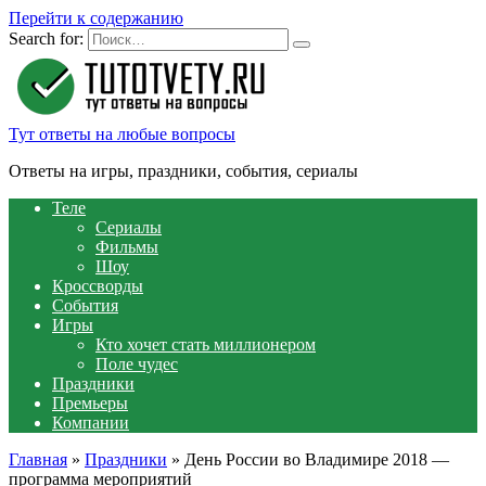
Перейти к содержанию
Search for:
Тут ответы на любые вопросы
Ответы на игры, праздники, события, сериалы
Теле
Сериалы
Фильмы
Шоу
Кроссворды
События
Игры
Кто хочет стать миллионером
Поле чудес
Праздники
Премьеры
Компании
Главная
»
Праздники
»
День России во Владимире 2018 —
программа мероприятий