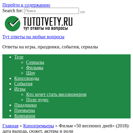
Перейти к содержанию
Search for:
Тут ответы на любые вопросы
Ответы на игры, праздники, события, сериалы
Теле
Сериалы
Фильмы
Шоу
Кроссворды
События
Игры
Кто хочет стать миллионером
Поле чудес
Праздники
Премьеры
Компании
Главная
»
Кинопремьеры
»
Фильм «50 весенних дней» (2018):
дата выхода, сюжет, актеры и роли