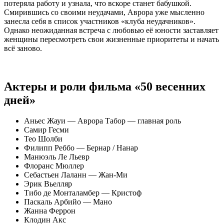
потеряла работу и узнала, что вскоре станет бабушкой.
Смирившись со своими неудачами, Аврора уже мысленно
занесла себя в список участников «клуба неудачников».
Однако неожиданная встреча с любовью её юности заставляет
женщины пересмотреть свои жизненные приоритеты и начать
всё заново.
Актеры и роли фильма «50 весенних
дней»
Аньес Жауи — Аврора Табор — главная роль
Самир Гесми
Тео Шолби
Филипп Реббо — Бернар / Нанар
Манюэль Ле Льевр
Флоранс Мюллер
Себастьен Лаланн — Жан-Ми
Эрик Вьелляр
Тибо де Монталамбер — Кристоф
Паскаль Арбийо — Мано
Жанна Феррон
Клодин Акс