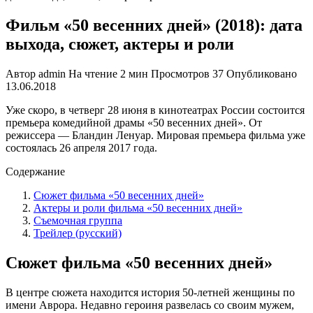
Фильм «50 весенних дней» (2018): дата
выхода, сюжет, актеры и роли
Автор
admin
На чтение
2 мин
Просмотров
37
Опубликовано
13.06.2018
Уже скоро, в четверг 28 июня в кинотеатрах России состоится
премьера комедийной драмы «50 весенних дней». От
режиссера — Бландин Ленуар. Мировая премьера фильма уже
состоялась 26 апреля 2017 года.
Содержание
Сюжет фильма «50 весенних дней»
Актеры и роли фильма «50 весенних дней»
Съемочная группа
Трейлер (русский)
Сюжет фильма «50 весенних дней»
В центре сюжета находится история 50-летней женщины по
имени Аврора. Недавно героиня развелась со своим мужем,