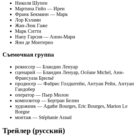
Николя Шупен
Мартина Гийо — Ирен
Франк Бекманн — Марк
Лор Кэлами
Жан-Люк Гаже
Марк Ситти
Нану Гарсия — Анни-Мари
Янн де Монтерно
Съемочная группа
режиссер — Бландин Ленуар
сценарий — Бландин Ленуар, Océane Michel, Анн-
Франсуаза Брильё
продюсер — Фабрис Голдштейн, Антуан Рейн, Антуан
Гандобер
оператор — Пьер Милон
композитор — Бертран Белин
художник — Agathe Bourges, Eric Bourges, Marion Le
Borgne
монтаж — Stéphanie Araud
Трейлер (русский)