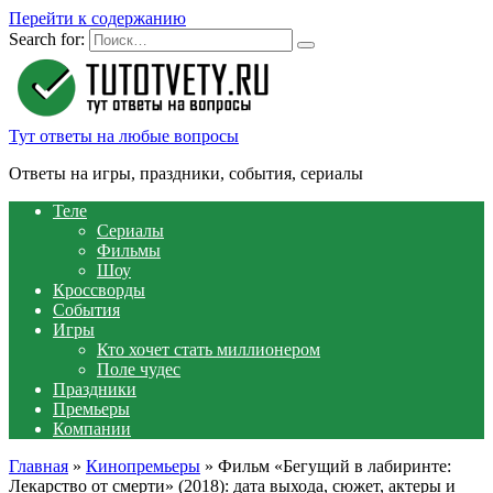
Перейти к содержанию
Search for:
Тут ответы на любые вопросы
Ответы на игры, праздники, события, сериалы
Теле
Сериалы
Фильмы
Шоу
Кроссворды
События
Игры
Кто хочет стать миллионером
Поле чудес
Праздники
Премьеры
Компании
Главная
»
Кинопремьеры
»
Фильм «Бегущий в лабиринте:
Лекарство от смерти» (2018): дата выхода, сюжет, актеры и