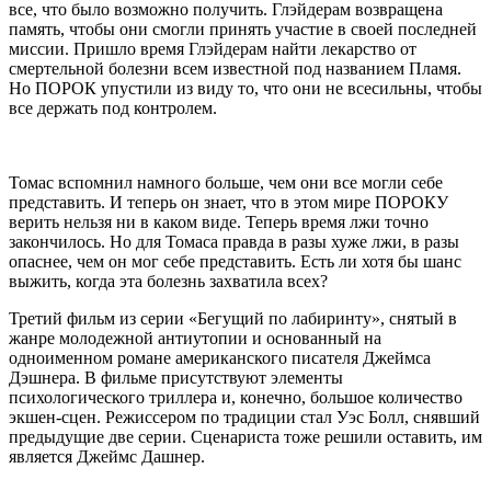
все, что было возможно получить. Глэйдерам возвращена
память, чтобы они смогли принять участие в своей последней
миссии. Пришло время Глэйдерам найти лекарство от
смертельной болезни всем известной под названием Пламя.
Но ПОРОК упустили из виду то, что они не всесильны, чтобы
все держать под контролем.
Томас вспомнил намного больше, чем они все могли себе
представить. И теперь он знает, что в этом мире ПОРОКУ
верить нельзя ни в каком виде. Теперь время лжи точно
закончилось. Но для Томаса правда в разы хуже лжи, в разы
опаснее, чем он мог себе представить. Есть ли хотя бы шанс
выжить, когда эта болезнь захватила всех?
Третий фильм из серии «Бегущий по лабиринту», снятый в
жанре молодежной антиутопии и основанный на
одноименном романе американского писателя Джеймса
Дэшнера. В фильме присутствуют элементы
психологического триллера и, конечно, большое количество
экшен-сцен. Режиссером по традиции стал Уэс Болл, снявший
предыдущие две серии. Сценариста тоже решили оставить, им
является Джеймс Дашнер.