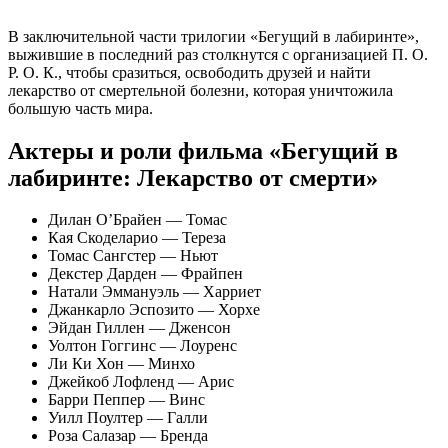
В заключительной части трилогии «Бегущий в лабиринте»,
выжившие в последний раз столкнутся с организацией П. О.
Р. О. К., чтобы сразиться, освободить друзей и найти
лекарство от смертельной болезни, которая уничтожила
большую часть мира.
Актеры и роли фильма «Бегущий в
лабиринте: Лекарство от смерти»
Дилан О’Брайен — Томас
Кая Скоделарио — Тереза
Томас Сангстер — Ньют
Декстер Дарден — Фрайпен
Натали Эммануэль — Харриет
Джанкарло Эспозито — Хорхе
Эйдан Гиллен — Дженсон
Уолтон Гоггинс — Лоуренс
Ли Ки Хон — Минхо
Джейкоб Лофленд — Арис
Барри Пеппер — Винс
Уилл Поултер — Галли
Роза Салазар — Бренда