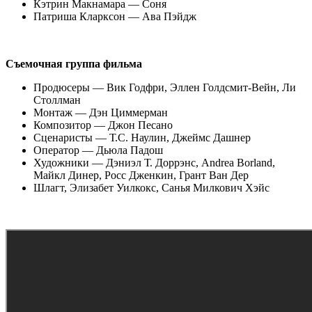
Кэтрин Макнамара — Соня
Патриша Кларксон — Ава Пэйдж
Съемочная группа фильма
Продюсеры — Вик Годфри, Эллен Голдсмит-Вейн, Ли
Столлман
Монтаж — Дэн Циммерман
Композитор — Джон Песано
Сценаристы — Т.С. Наулин, Джеймс Дашнер
Оператор — Дьюла Падош
Художники — Дэниэл Т. Доррэнс, Andrea Borland,
Майкл Динер, Росс Дженкин, Грант Ван Дер
Шлагт, Элизабет Уилкокс, Санья Милкович Хэйс