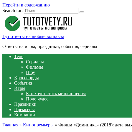
Перейти к содержанию
Search for:
Тут ответы на любые вопросы
Ответы на игры, праздники, события, сериалы
Теле
Сериалы
Фильмы
Шоу
Кроссворды
События
Игры
Кто хочет стать миллионером
Поле чудес
Праздники
Премьеры
Компании
Главная
»
Кинопремьеры
»
Фильм «Доминика» (2018): дата вых