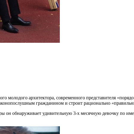
ного молодого архитектора, современного представителя «поря
 законопослушным гражданином и строит рационально «правильн
иры он обнаруживает удивительную 3-х месячную девочку по име