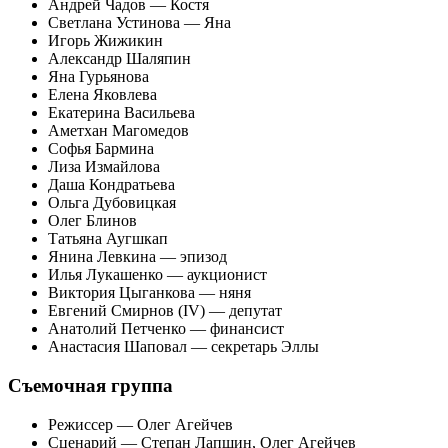
Андрей Чадов — Костя
Светлана Устинова — Яна
Игорь Жижикин
Александр Шаляпин
Яна Гурьянова
Елена Яковлева
Екатерина Васильева
Аметхан Магомедов
Софья Бармина
Лиза Измайлова
Даша Кондратьева
Ольга Дубовицкая
Олег Блинов
Татьяна Аугшкап
Янина Левкина — эпизод
Илья Лукашенко — аукционист
Виктория Цыганкова — няня
Евгений Смирнов (IV) — депутат
Анатолий Петченко — финансист
Анастасия Шаповал — секретарь Эллы
Съемочная группа
Режиссер — Олег Агейчев
Сценарий — Степан Лапшин, Олег Агейчев