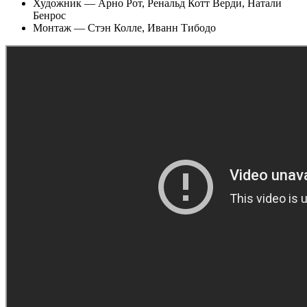
Художник — Арно Рот, Ренальд Котт Верди, Натали
Бенрос
Монтаж — Стэн Колле, Иванн Тибодо