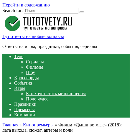
Перейти к содержанию
Search for:
Тут ответы на любые вопросы
Ответы на игры, праздники, события, сериалы
Теле
Сериалы
Фильмы
Шоу
Кроссворды
События
Игры
Кто хочет стать миллионером
Поле чудес
Праздники
Премьеры
Компании
Главная
»
Кинопремьеры
»
Фильм «Дыши во мгле» (2018):
дата выхода, сюжет, актеры и роли