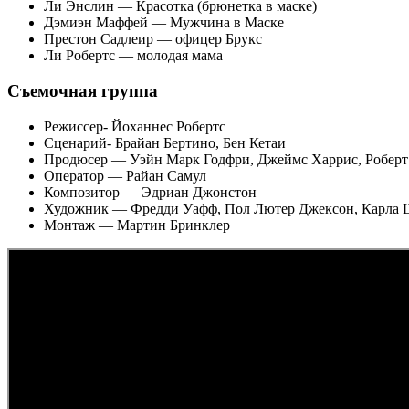
Ли Энслин — Красотка (брюнетка в маске)
Дэмиэн Маффей — Мужчина в Маске
Престон Садлеир — офицер Брукс
Ли Робертс — молодая мама
Съемочная группа
Режиссер- Йоханнес Робертс
Сценарий- Брайан Бертино, Бен Кетаи
Продюсер — Уэйн Марк Годфри, Джеймс Харрис, Робер
Оператор — Райан Самул
Композитор — Эдриан Джонстон
Художник — Фредди Уафф, Пол Лютер Джексон, Карла 
Монтаж — Мартин Бринклер