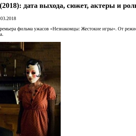
018): дата выхода, сюжет, актеры и рол
.03.2018
я премьера фильма ужасов «Незнакомцы: Жестокие игры». От реж
а.