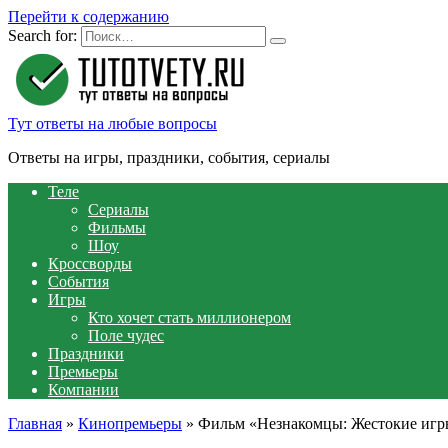
Перейти к содержанию
Search for:
Тут ответы на любые вопросы
Ответы на игры, праздники, события, сериалы
Теле
Сериалы
Фильмы
Шоу
Кроссворды
События
Игры
Кто хочет стать миллионером
Поле чудес
Праздники
Премьеры
Компании
Главная
»
Кинопремьеры
»
Фильм «Незнакомцы: Жестокие игры»