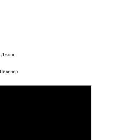
т Джонс
Шивенер