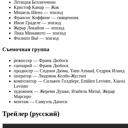
Летиция Белличчини
Кристоф Канар — Жак
Мишель Шено — эпизод
Франсис Коффине — священник
Ивон Граделе — эпизод
Жерар Лекайон — эпизод
Лика Минамото — эпизод
Филипп Вьё — эпизод
Съемочная группа
режиссер — Франк Дюбоск
сценарий — Франк Дюбоск
продюсер — Сидони Дюма, Yann Arnaud, Седрик Иланд
оператор — Людовик Колбо-Жустин
композитор — Сильвен Голдберг, Emilien Levistre, Xiaoxi
Levistre
художник — Жереми Душье, Изабель Матьё, Жерар
Марсиро
монтаж — Самуэль Данеси
Трейлер (русский)