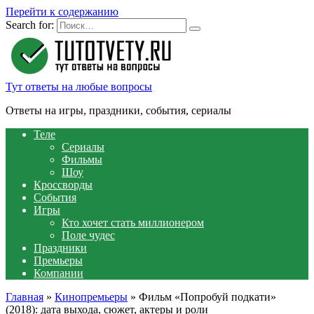
Перейти к содержанию
Search for:
Тут ответы на любые вопросы
Ответы на игры, праздники, события, сериалы
Теле
Сериалы
Фильмы
Шоу
Кроссворды
События
Игры
Кто хочет стать миллионером
Поле чудес
Праздники
Премьеры
Компании
Главная
»
Кинопремьеры
»
Фильм «Попробуй подкати»
(2018): дата выхода, сюжет, актеры и роли