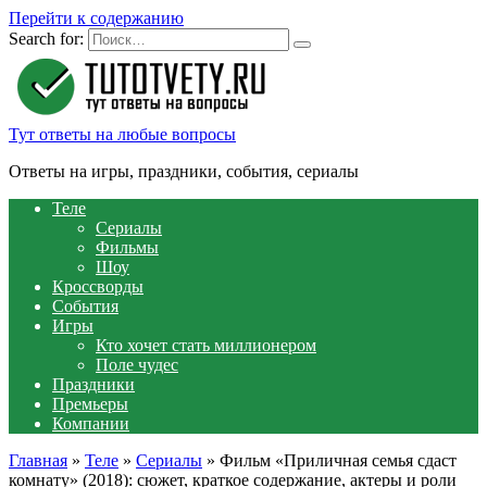
Перейти к содержанию
Search for:
Тут ответы на любые вопросы
Ответы на игры, праздники, события, сериалы
Теле
Сериалы
Фильмы
Шоу
Кроссворды
События
Игры
Кто хочет стать миллионером
Поле чудес
Праздники
Премьеры
Компании
Главная
»
Теле
»
Сериалы
»
Фильм «Приличная семья сдаст
комнату» (2018): сюжет, краткое содержание, актеры и роли