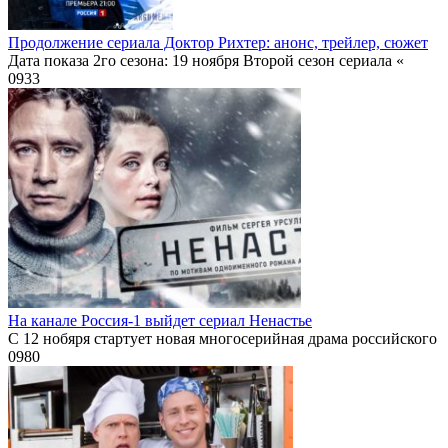
Продолжение сериала Доктор Рихтер: анонс, трейлер, сюжет
Дата показа 2го сезона: 19 ноября Второй сезон сериала «
0
933
На канале Россия-1 выйдет сериал Ненастье
С 12 нобяря стартует новая многосерийная драма российского
0
980