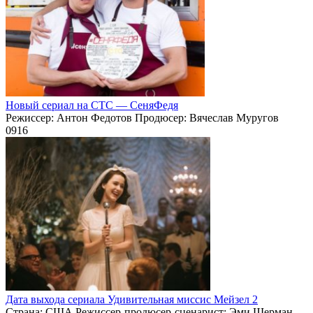
Новый сериал на СТС — СеняФедя
Режиссер: Антон Федотов Продюсер: Вячеслав Муругов
0
916
Дата выхода сериала Удивительная миссис Мейзел 2
Страна: США Режиссер-продюсер-сценарист: Эми Шерман-