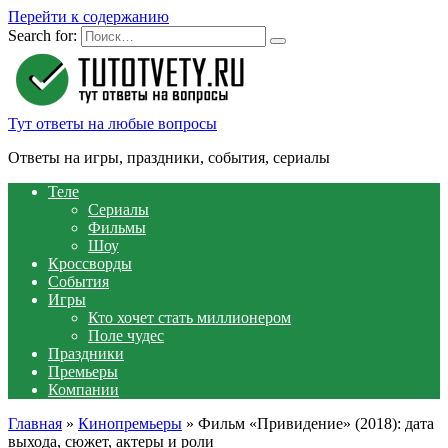
Перейти к содержанию
Search for:
Тут ответы на любые вопросы
Ответы на игры, праздники, события, сериалы
Теле
Сериалы
Фильмы
Шоу
Кроссворды
События
Игры
Кто хочет стать миллионером
Поле чудес
Праздники
Премьеры
Компании
Главная
»
Кинопремьеры
»
Фильм «Привидение» (2018): дата
выхода, сюжет, актеры и роли