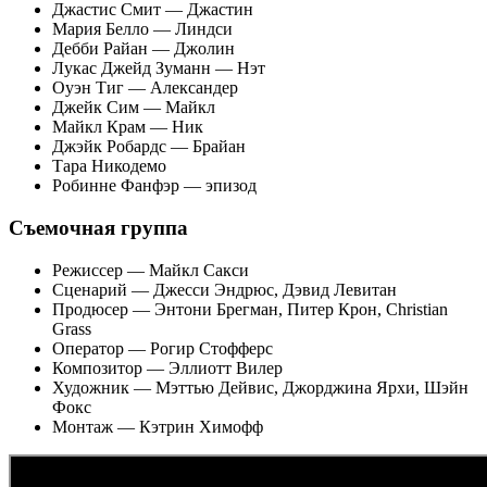
Джастис Смит — Джастин
Мария Белло — Линдси
Дебби Райан — Джолин
Лукас Джейд Зуманн — Нэт
Оуэн Тиг — Александер
Джейк Сим — Майкл
Майкл Крам — Ник
Джэйк Робардс — Брайан
Тара Никодемо
Робинне Фанфэр — эпизод
Съемочная группа
Режиссер — Майкл Сакси
Сценарий — Джесси Эндрюс, Дэвид Левитан
Продюсер — Энтони Брегман, Питер Крон, Christian
Grass
Оператор — Рогир Стофферс
Композитор — Эллиотт Вилер
Художник — Мэттью Дейвис, Джорджина Ярхи, Шэйн
Фокс
Монтаж — Кэтрин Химофф