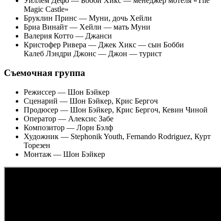
Уиллем Дефо — Бобби Хикс — менеджер мотеля «The
Magic Castle»
Бруклин Принс — Муни, дочь Хейли
Бриа Винайт — Хейли — мать Муни
Валерия Котто — Джанси
Кристофер Ривера — Джек Хикс — сын Бобби
Калеб Лэндри Джонс — Джон — турист
Съемочная группа
Режиссер — Шон Бэйкер
Сценарий — Шон Бэйкер, Крис Бергоч
Продюсер — Шон Бэйкер, Крис Бергоч, Кевин Чиной
Оператор — Алексис Забе
Композитор — Лорн Бэлф
Художник — Stephonik Youth, Fernando Rodriguez, Курт
Торезен
Монтаж — Шон Бэйкер