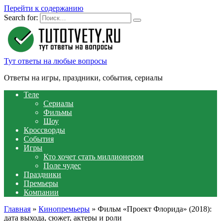
Перейти к содержанию
Search for:
Тут ответы на любые вопросы
Ответы на игры, праздники, события, сериалы
Теле
Сериалы
Фильмы
Шоу
Кроссворды
События
Игры
Кто хочет стать миллионером
Поле чудес
Праздники
Премьеры
Компании
Главная
»
Кинопремьеры
»
Фильм «Проект Флорида» (2018):
дата выхода, сюжет, актеры и роли