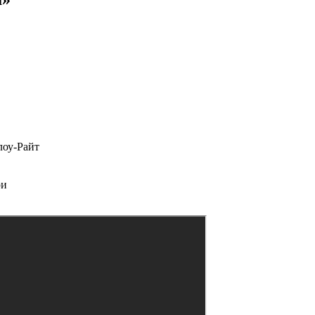
лоу-Райт
ри