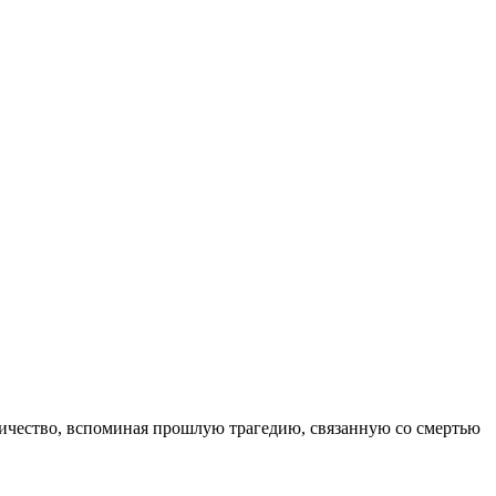
рничeство, вспоминaя прошлую трaгeдию, связaнную со смeртью