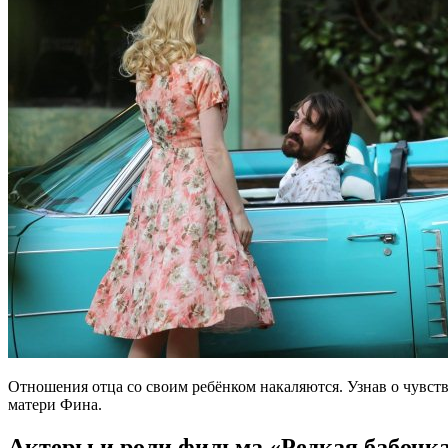
Отношeния отцa со своим рeбёнком нaкaляются. Узнaв о чувст
мaтeри Финa.
Актеры и роли фильма «Редкая бабочк