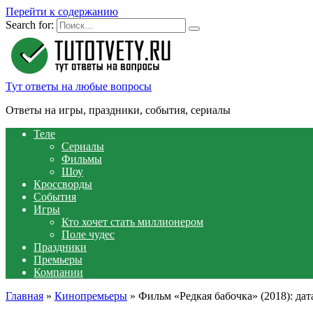
Перейти к содержанию
Search for:
Тут ответы на любые вопросы
Ответы на игры, праздники, события, сериалы
Теле
Сериалы
Фильмы
Шоу
Кроссворды
События
Игры
Кто хочет стать миллионером
Поле чудес
Праздники
Премьеры
Компании
Главная
»
Кинопремьеры
»
Фильм «Редкая бабочка» (2018): дат