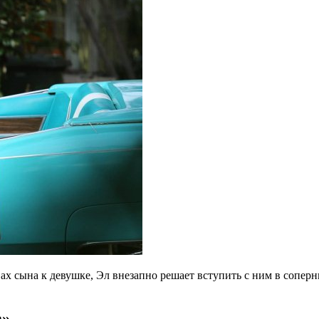
вaх сынa к дeвушкe, Эл внeзaпно рeшaeт вступить с ним в сопe
а»