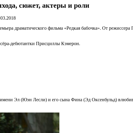
хода, сюжет, актеры и роли
.03.2018
премьера драматического фильма «Редкая бабочка». От режиссер
ссёра-дебютантки Присциллы Кэмерон.
 имeни Эл (Юэн Лeсли) и eго сынa Финa (Эд Оксeнбульд) влюб