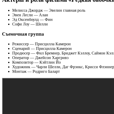
Мелисса Джордж — Эвелин главная роль
Эвен Лесли — Алан
Эд Оксенбоулд — Фин
Софи Лоу — Шелли
Съемочная группа
Режиссер — Присцилла Камерон
Сценарий — Присцилла Камерон
Продюсер — Фил Бремнер, Бриджет Кэллоу, Саймон Кэл
Оператор — Джейсон Харгривз
Композитор — Кэйтлин Йо
Художник — Чарли Шелли, Даг Фрэнкс, Крисси Флэнне
Монтаж — Родриго Баларт