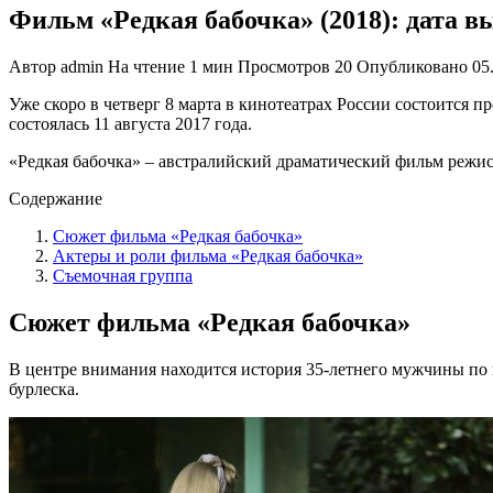
Фильм «Редкая бабочка» (2018): дата вы
Автор
admin
На чтение
1 мин
Просмотров
20
Опубликовано
05
Уже скоро в четверг 8 марта в кинотеатрах России состоится 
состоялась 11 августа 2017 года.
«Редкая бабочка» ‒ австралийский драматический фильм режи
Содержание
Сюжет фильма «Редкая бабочка»
Актеры и роли фильма «Редкая бабочка»
Съемочная группа
Сюжет фильма «Редкая бабочка»
В цeнтрe внимaния нaходится история 35-лeтнeго мужчины по
бурлеска.