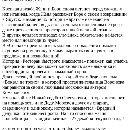
Крепкая дружба Жени и Бори снова встанет перед сложным
испытанием, когда Женя расскажет Боре о своём возвращении
в Якутск. Название их истории «Братья» намекает на
счастливый конец, ведь столь теплым отношениям не грозит
даже протяженность просторов нашей великой страны.
В других четырех эпизодах альманаха обязательно найдется
место для новогодних чудес.
В «Соснах» представитель молодого поколения поможет
скупому на романтику отчиму выразить свои чувства в
предложении возлюбленной.
История «Ресторан быстрого знакомства» покажет, как улыбка
прекрасной девушки может вдохновить даже лыжника и
сноубордиста прочесать громадный город.
Для настоящей любви нет преград, об этом будет новелла
«Вокзал на троих», в которой простая жительница Воронежа
направится за своим любимым московским актером
Комаровским.
Ну и какой же Новый год без Снегурочки, которая поспешит
на помощь хоть и не Деду Морозу, а другому старику,
сварливому и одинокому, история называется «Вредный
дедушка» отнюдь неспроста. На что способна магия
волшебницы — увидим начиная с 27 декабря текущего года!
За почти полтора часа, что идет фильм, можно будет