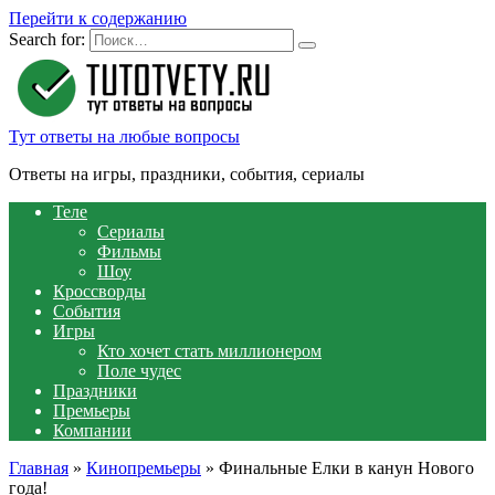
Перейти к содержанию
Search for:
Тут ответы на любые вопросы
Ответы на игры, праздники, события, сериалы
Теле
Сериалы
Фильмы
Шоу
Кроссворды
События
Игры
Кто хочет стать миллионером
Поле чудес
Праздники
Премьеры
Компании
Главная
»
Кинопремьеры
»
Финальные Елки в канун Нового
года!