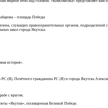
л нам мирное небо над головой. «Комсомолка» представляет вам
Хабарова – площадь Победы
низона, служащих правоохранительных органов, подразделений с
льных школ города Якутска.
вая история».
а РС (Я), Почётного гражданина РС (Я) и города Якутска Алекс
рьбе с врагом.
азеты «Якутия», посвященная Великой Победе.