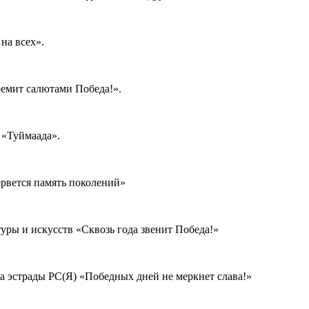
на всех».
ремит салютами Победа!».
 «Туймаада».
рвется память поколений»
уры и искусств «Сквозь года звенит Победа!»
а эстрады РС(Я) «Победных дней не меркнет слава!»