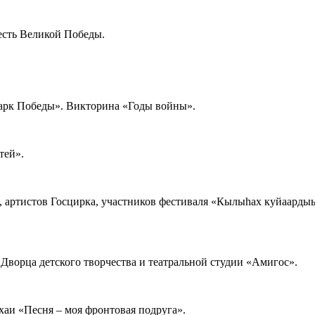
есть Великой Победы.
Парк Победы». Викторина «Годы войны».
тей».
 артистов Госцирка, участников фестиваля «Кылыhах куйаардыы
ворца детского творчества и театральной студии «Амигос».
хаи «Песня – моя фронтовая подруга».