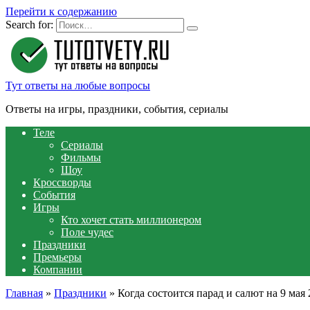
Перейти к содержанию
Search for:
Тут ответы на любые вопросы
Ответы на игры, праздники, события, сериалы
Теле
Сериалы
Фильмы
Шоу
Кроссворды
События
Игры
Кто хочет стать миллионером
Поле чудес
Праздники
Премьеры
Компании
Главная
»
Праздники
»
Когда состоится парад и салют на 9 мая