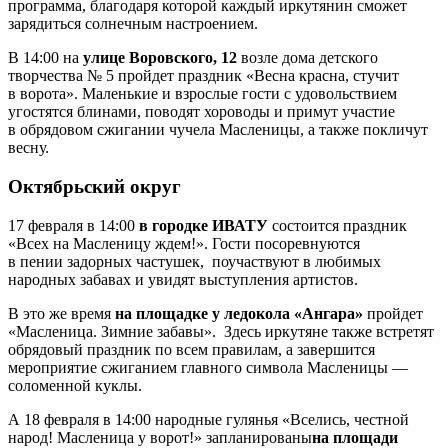
программа, благодаря которой каждый иркутянин сможет
зарядиться солнечным настроением.
В 14:00 на
улице Воровского, 12
возле дома детского
творчества № 5 пройдет праздник «Весна красна, стучит
в ворота». Маленькие и взрослые гости с удовольствием
угостятся блинами, поводят хороводы и примут участие
в обрядовом сжигании чучела Масленицы, а также покличут
весну.
Октябрьский округ
17 февраля в 14:00
в городке ИВАТУ
состоится праздник
«Всех на Масленицу ждем!». Гости посоревнуются
в пении задорных частушек, поучаствуют в любимых
народных забавах и увидят выступления артистов.
В это же время
на площадке у ледокола «Ангара»
пройдет
«Масленица. Зимние забавы». Здесь иркутяне также встретят
обрядовый праздник по всем правилам, а завершится
мероприятие сжиганием главного символа Масленицы —
соломенной куклы.
А 18 февраля в 14:00 народные гулянья «Вселись, честной
народ! Масленица у ворот!» запланированы
на площади