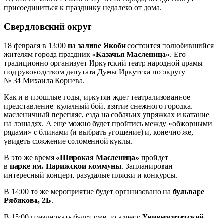
присоединиться к празднику недалеко от дома.
Свердловский округ
18 февраля в 13:00
на заливе Якоби
состоится полюбившийся
жителям города праздник
«Казачья Масленица»
. Его
традиционно организует Иркутский театр народной драмы
под руководством депутата Думы Иркутска по округу
№ 34 Михаила Корнева.
Как и в прошлые годы, иркутян ждет театрализованное
представление, кулачный бой, взятие снежного городка,
масленичный перепляс, езда на собачьих упряжках и катание
на лошадях. А еще можно будет пройтись между «обжорными
рядами» с блинами (и выбрать угощение) и, конечно же,
увидеть сожжение соломенной куклы.
В это же время
«Широкая Масленица»
пройдет
в
парке им. Парижской коммуны
. Запланирован
интересный концерт, разудалые пляски и конкурсы.
В 14:00 то же мероприятие будет организовано на
бульваре
Рябикова, 2Б
.
В 15:00 праздновать будут уже по адресу
Университетский