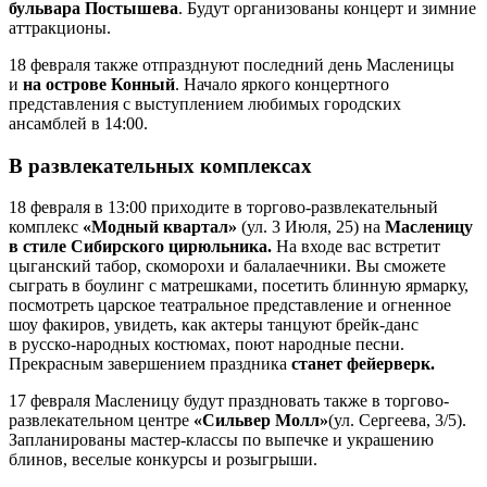
бульвара Постышева
. Будут организованы концерт и зимние
аттракционы.
18 февраля также отпразднуют последний день Масленицы
и
на острове Конный
. Начало яркого концертного
представления с выступлением любимых городских
ансамблей в 14:00.
В развлекательных комплексах
18 февраля в 13:00 приходите в торгово-развлекательный
комплекс
«Модный квартал»
(ул. 3 Июля, 25) на
Масленицу
в стиле Сибирского цирюльника.
На входе вас встретит
цыганский табор, скоморохи и балалаечники. Вы сможете
сыграть в боулинг с матрешками, посетить блинную ярмарку,
посмотреть царское театральное представление и огненное
шоу факиров, увидеть, как актеры танцуют брейк-данс
в русско-народных костюмах, поют народные песни.
Прекрасным завершением праздника
станет фейерверк.
17 февраля Масленицу будут праздновать также в торгово-
развлекательном центре
«Сильвер Молл»
(ул. Сергеева, 3/5).
Запланированы мастер-классы по выпечке и украшению
блинов, веселые конкурсы и розыгрыши.