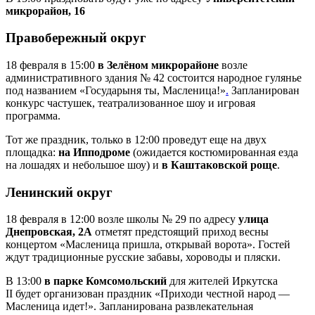
микрорайон, 16
Правобережный округ
18 февраля в 15:00
в Зелёном микрорайоне
возле
административного здания № 42 состоится народное гулянье
под названием «Государыня ты, Масленица!»
.
Запланирован
конкурс частушек, театрализованное шоу и игровая
программа.
Тот же праздник, только в 12:00 проведут еще на двух
площадка:
на Ипподроме
(ожидается костюмированная езда
на лошадях и небольшое шоу) и
в Каштаковской роще
.
Ленинский округ
18 февраля в 12:00 возле школы № 29 по адресу
улица
Днепровская, 2А
отметят предстоящий приход весны
концертом «Масленица пришла, открывай ворота». Гостей
ждут традиционные русские забавы, хороводы и пляски.
В 13:00
в парке Комсомольский
для жителей Иркутска
II будет организован праздник «Приходи честной народ —
Масленица идет!». Запланирована развлекательная