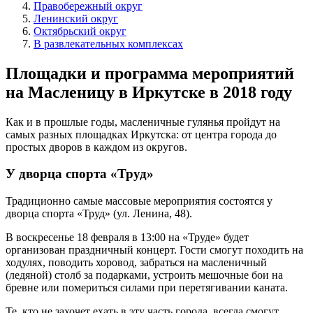
Правобережный округ
Ленинский округ
Октябрьский округ
В развлекательных комплексах
Площадки и программа мероприятий
на Масленицу в Иркутске в 2018 году
Как и в прошлые годы, масленичные гулянья пройдут на
самых разных площадках Иркутска: от центра города до
простых дворов в каждом из округов.
У дворца спорта «Труд»
Традиционно самые массовые мероприятия состоятся у
дворца спорта «Труд» (ул. Ленина, 48).
В воскресенье 18 февраля в 13:00 на «Труде» будет
организован праздничный концерт. Гости смогут походить на
ходулях, поводить хоровод, забраться на масленичный
(ледяной) столб за подарками, устроить мешочные бои на
бревне или помериться силами при перетягивании каната.
Те, кто не захочет ехать в эту часть города, всегда смогут