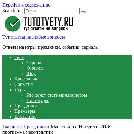
Перейти к содержанию
Search for:
Тут ответы на любые вопросы
Ответы на игры, праздники, события, сериалы
Теле
Сериалы
Фильмы
Шоу
Кроссворды
События
Игры
Кто хочет стать миллионером
Поле чудес
Праздники
Премьеры
Компании
Главная
»
Праздники
»
Масленица в Иркутске 2018:
программа мероприятий